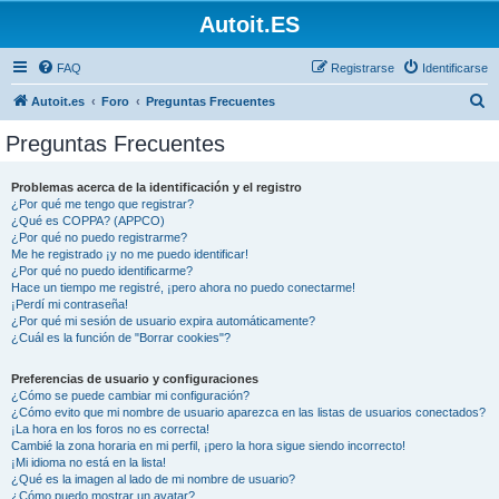
Autoit.ES
FAQ
Registrarse
Identificarse
B
Autoit.es
Foro
Preguntas Frecuentes
u
Preguntas Frecuentes
s
c
Problemas acerca de la identificación y el registro
¿Por qué me tengo que registrar?
a
¿Qué es COPPA? (APPCO)
r
¿Por qué no puedo registrarme?
Me he registrado ¡y no me puedo identificar!
¿Por qué no puedo identificarme?
Hace un tiempo me registré, ¡pero ahora no puedo conectarme!
¡Perdí mi contraseña!
¿Por qué mi sesión de usuario expira automáticamente?
¿Cuál es la función de "Borrar cookies"?
Preferencias de usuario y configuraciones
¿Cómo se puede cambiar mi configuración?
¿Cómo evito que mi nombre de usuario aparezca en las listas de usuarios conectados?
¡La hora en los foros no es correcta!
Cambié la zona horaria en mi perfil, ¡pero la hora sigue siendo incorrecto!
¡Mi idioma no está en la lista!
¿Qué es la imagen al lado de mi nombre de usuario?
¿Cómo puedo mostrar un avatar?