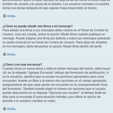
administración quién lo editó, aunque la mayoría de las veces el editor deja su
nombre de usuario y la causa de la edición. Los usuarios normales no podrán
borrar sus temas después de que alguien haya respondido al mismo.
Arriba
¿Cómo se puede añadir una firma a mi mensaje?
Para añadir una firma a sus mensajes debe crearla en el Panel de Control de
Usuario. Una vez creada, active la opción
Añadir firma
cuando publique un
mensaje. Puede asignar una firma por defecto a todos sus mensajes activando
la casilla correcta en su Panel de Control de Usuario. Para dejar de añadirla
en los mensajes, debe desactivar la opción
Añadir firma
dentro del perfil.
Arriba
¿Cómo creo una encuesta?
Cuando inicia un nuevo tema o edita el primer mensaje del mismo, debe hacer
clic en la etiqueta "Agregar Encuesta" debajo del formulario de publicación; si
no la visualiza, significa que no posee los permisos apropiados para crear
encuestas. Inserte un título y al menos dos opciones en el campo apropiado,
asegurándose de que cada opción se encuentre en la correspondiente línea
del formulario. También puede elegir el número de opciones que el usuario
puede seleccionar en la etiqueta "Opciones por usuario", el tiempo límite en
días para la encuesta (0 para duración infinita) y por último la opción de
permitir a lo usuarios cambiar su votos.
Arriba