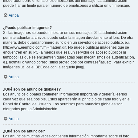
moderador borre el tema o los emoticones del mensaje. La administración
puede fijar un límite para el número de emoticones a utilizar en un mensaje.
Arriba
¿Puedo publicar imagenes?
Sí, las imágenes se pueden mostrar en sus mensajes. Si la administración
permite adjuntar archivos, puede subir la imagen directamente al foro. De otra
manera, debe guardar primero su foto en un servidor de acceso público, e.j.
http://www.ejemplo.com/mi-imagen.gif. No puede publicar imágenes que se
encuentren en su PC (a menos que sea un servidor de acceso público) ni
tampoco las que se encuentren guardadas bajo mecanismos de autenticación,
e.j. hotmail o yahoo correo, sitios protegidos por contraseñas, etc. Para exhibir
imágenes utilice el BBCode con la etiqueta [img].
Arriba
¿Qué son los anuncios globales?
Los anuncios globales contienen información importante y debería leerlos
cada vez que sea posible. Éstos aparecerán al principio de cada foro y en el
Panel de Control de Usuario. Los permisos para anuncios globales son
otorgados por La Administración.
Arriba
¿Qué son los anuncios?
Los anuncios muchas veces contienen información importante sobre el foro