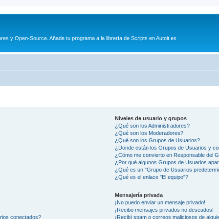
es y Open-Source. Añade tu programa a la librería de Scripts en Autoit.es
Niveles de usuario y grupos
¿Qué son los Administradores?
¿Qué son los Moderadores?
¿Qué son los Grupos de Usuarios?
¿Donde están los Grupos de Usuarios y co
¿Cómo me convierto en Responsable del 
¿Por qué algunos Grupos de Usuarios apar
¿Qué es un "Grupo de Usuarios predeterm
¿Qué es el enlace "El equipo"?
Mensajería privada
¡No puedo enviar un mensaje privado!
¡Recibo mensajes privados no deseados!
arios conectados?
¡Recibí spam o correos maliciosos de alguie