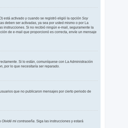
O) está activado y cuando se registró eligió la opción
Soy
tas deben ser activadas, ya sea por usted mismo o por La
 las instrucciones. Si no recibió ningún e-mail, seguramente la
rección de e-mail que proporcionó es correcta, envíe un mensaje
rrectamente. Si lo están, comuníquese con La Administración
n, por lo que necesitaría ser reparado.
usuarios que no publicaron mensajes por cierto periodo de
en
Olvidé mi contraseña
. Siga las instrucciones y estará