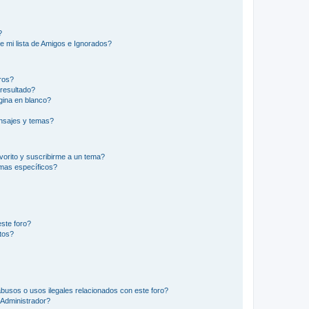
?
e mi lista de Amigos e Ignorados?
ros?
resultado?
ina en blanco?
nsajes y temas?
vorito y suscribirme a un tema?
emas específicos?
ste foro?
tos?
busos o usos ilegales relacionados con este foro?
Administrador?