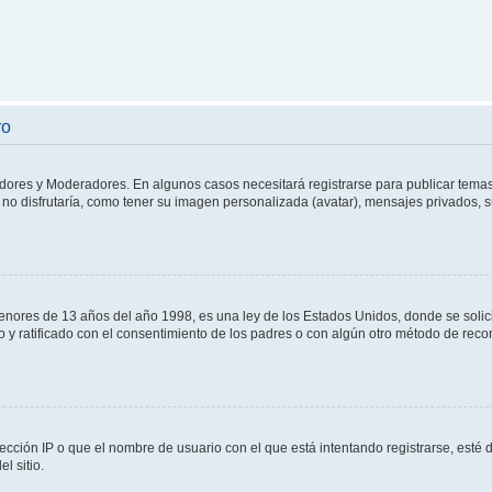
ro
adores y Moderadores. En algunos casos necesitará registrarse para publicar temas
no disfrutaría, como tener su imagen personalizada (avatar), mensajes privados, s
res de 13 años del año 1998, es una ley de los Estados Unidos, donde se solicita 
to y ratificado con el consentimiento de los padres o con algún otro método de rec
ección IP o que el nombre de usuario con el que está intentando registrarse, esté 
l sitio.