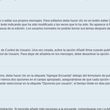
 o editar sus propios mensajes. Para editarlos debe hacer clic en en botón
editar
(
texto indicando que ha sido modificado y las veces que lo ha sido. No aparece si 
a causa de la edición. Los usuarios normales no podrán borrar sus temas después 
 de Control de Usuario. Una vez creada, active la opción
Añadir firma
cuando publi
trol de Usuario. Para dejar de añadirla en los mensajes, debe desactivar la opción
o, debe hacer clic en la etiqueta "Agregar Encuesta" debajo del formulario de publi
 al menos dos opciones en el campo apropiado, asegurándose de que cada opción se
 seleccionar en la etiqueta "Opciones por usuario", el tiempo límite en días para 
inistración. Si necesita añadir más opciones a la encuesta, comuníquese con La Ad