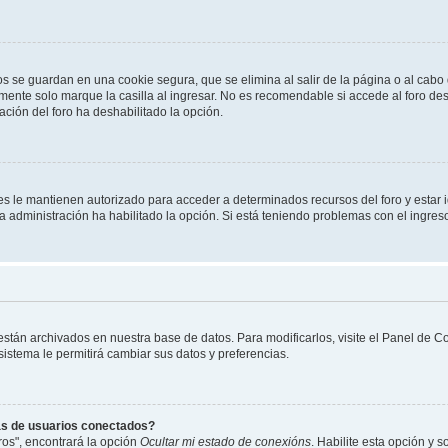
os se guardan en una cookie segura, que se elimina al salir de la página o al cab
ente solo marque la casilla al ingresar. No es recomendable si accede al foro des
tración del foro ha deshabilitado la opción.
les le mantienen autorizado para acceder a determinados recursos del foro y estar
 la administración ha habilitado la opción. Si está teniendo problemas con el ingres
 están archivados en nuestra base de datos. Para modificarlos, visite el Panel de 
 sistema le permitirá cambiar sus datos y preferencias.
as de usuarios conectados?
os", encontrará la opción
Ocultar mi estado de conexións
. Habilite esta opción y 