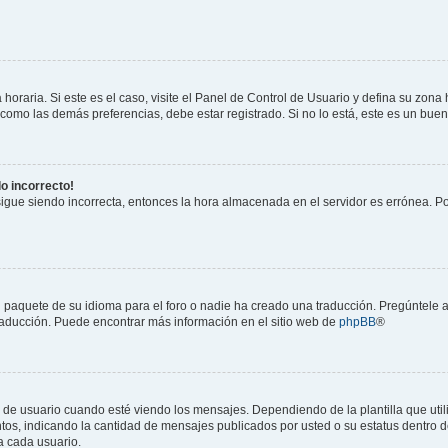
horaria. Si este es el caso, visite el Panel de Control de Usuario y defina su zona
 como las demás preferencias, debe estar registrado. Si no lo está, este es un bu
do incorrecto!
 sigue siendo incorrecta, entonces la hora almacenada en el servidor es errónea. P
 paquete de su idioma para el foro o nadie ha creado una traducción. Pregúntele a
 traducción. Puede encontrar más información en el sitio web de
phpBB
®
suario cuando esté viendo los mensajes. Dependiendo de la plantilla que utilice
ntos, indicando la cantidad de mensajes publicados por usted o su estatus dentro
a cada usuario.