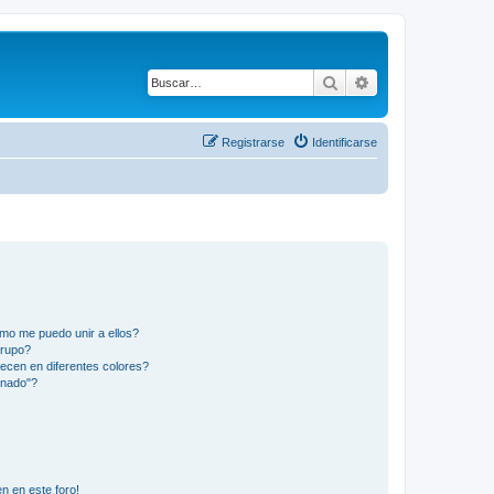
Buscar
Búsqueda avanza
Registrarse
Identificarse
mo me puedo unir a ellos?
Grupo?
ecen en diferentes colores?
inado"?
n en este foro!