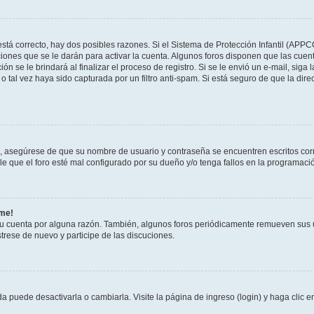
stá correcto, hay dos posibles razones. Si el Sistema de Protección Infantil (APPC
iones que se le darán para activar la cuenta. Algunos foros disponen que las cuen
ón se le brindará al finalizar el proceso de registro. Si se le envió un e-mail, siga
o tal vez haya sido capturada por un filtro anti-spam. Si está seguro de que la di
o, asegúrese de que su nombre de usuario y contraseña se encuentren escritos co
 que el foro esté mal configurado por su dueño y/o tenga fallos en la programació
rme!
su cuenta por alguna razón. También, algunos foros periódicamente remueven sus 
strese de nuevo y participe de las discuciones.
 puede desactivarla o cambiarla. Visite la página de ingreso (login) y haga clic 