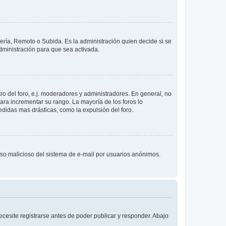
lería, Remoto o Subida. Es la administración quien decide si se
ministración para que sea activada.
o del foro, e.j. moderadores y administradores. En general, no
ara incrementar su rango. La mayoría de los foros lo
didas mas drásticas, como la expulsión del foro.
l uso malicioso del sistema de e-mail por usuarios anónimos.
cesite registrarse antes de poder publicar y responder. Abajo