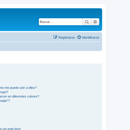
Buscar
Búsqueda avanza
Registrarse
Identificarse
mo me puedo unir a ellos?
Grupo?
ecen en diferentes colores?
inado"?
n en este foro!