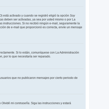
O) está activado y cuando se registró eligió la opción
Soy
tas deben ser activadas, ya sea por usted mismo o por La
 las instrucciones. Si no recibió ningún e-mail, seguramente la
rección de e-mail que proporcionó es correcta, envíe un mensaje
rrectamente. Si lo están, comuníquese con La Administración
n, por lo que necesitaría ser reparado.
usuarios que no publicaron mensajes por cierto periodo de
en
Olvidé mi contraseña
. Siga las instrucciones y estará