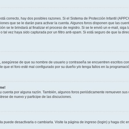
stá correcto, hay dos posibles razones. Si el Sistema de Protección Infantil (APPC
iones que se le darán para activar la cuenta. Algunos foros disponen que las cuen
ón se le brindará al finalizar el proceso de registro. Si se le envió un e-mail, siga
o tal vez haya sido capturada por un filtro anti-spam. Si está seguro de que la di
o, asegúrese de que su nombre de usuario y contraseña se encuentren escritos co
 que el foro esté mal configurado por su dueño y/o tenga fallos en la programació
rme!
su cuenta por alguna razón. También, algunos foros periódicamente remueven sus 
strese de nuevo y participe de las discuciones.
 puede desactivarla o cambiarla. Visite la página de ingreso (login) y haga clic 