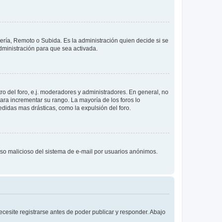
lería, Remoto o Subida. Es la administración quien decide si se
ministración para que sea activada.
o del foro, e.j. moderadores y administradores. En general, no
ara incrementar su rango. La mayoría de los foros lo
didas mas drásticas, como la expulsión del foro.
l uso malicioso del sistema de e-mail por usuarios anónimos.
cesite registrarse antes de poder publicar y responder. Abajo