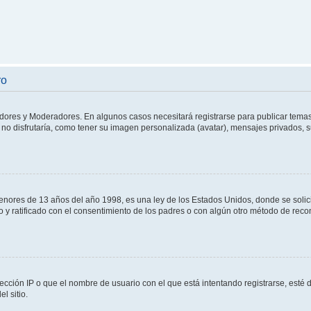
ro
adores y Moderadores. En algunos casos necesitará registrarse para publicar temas
no disfrutaría, como tener su imagen personalizada (avatar), mensajes privados, s
res de 13 años del año 1998, es una ley de los Estados Unidos, donde se solicita 
to y ratificado con el consentimiento de los padres o con algún otro método de rec
ección IP o que el nombre de usuario con el que está intentando registrarse, esté 
l sitio.