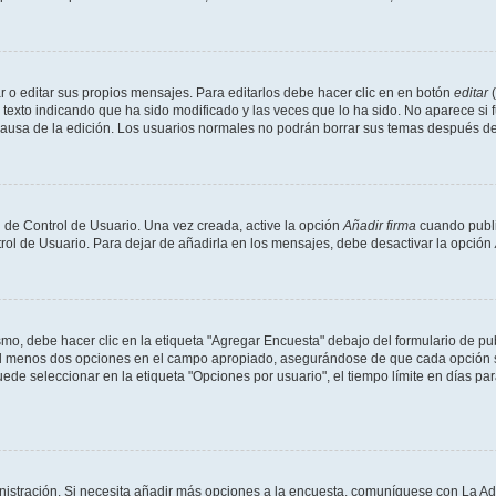
 o editar sus propios mensajes. Para editarlos debe hacer clic en en botón
editar
(
texto indicando que ha sido modificado y las veces que lo ha sido. No aparece si 
a causa de la edición. Los usuarios normales no podrán borrar sus temas después 
 de Control de Usuario. Una vez creada, active la opción
Añadir firma
cuando publi
trol de Usuario. Para dejar de añadirla en los mensajes, debe desactivar la opción
o, debe hacer clic en la etiqueta "Agregar Encuesta" debajo del formulario de publi
 al menos dos opciones en el campo apropiado, asegurándose de que cada opción se
 seleccionar en la etiqueta "Opciones por usuario", el tiempo límite en días para 
inistración. Si necesita añadir más opciones a la encuesta, comuníquese con La Ad