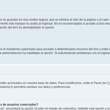
os se guardan en una cookie segura, que se elimina al salir de la página o al cab
ente solo marque la casilla al ingresar. No es recomendable si accede al foro des
tración del foro ha deshabilitado la opción.
les le mantienen autorizado para acceder a determinados recursos del foro y estar
 la administración ha habilitado la opción. Si está teniendo problemas con el ingres
 están archivados en nuestra base de datos. Para modificarlos, visite el Panel de 
 sistema le permitirá cambiar sus datos y preferencias.
as de usuarios conectados?
os", encontrará la opción
Ocultar mi estado de conexións
. Habilite esta opción y 