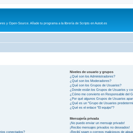
es y Open-Source. Añade tu programa a la librería de Scripts en Autoit.es
Niveles de usuario y grupos
¿Qué son los Administradores?
¿Qué son los Moderadores?
¿Qué son los Grupos de Usuarios?
¿Donde están los Grupos de Usuarios y co
¿Cómo me convierto en Responsable del 
¿Por qué algunos Grupos de Usuarios apar
¿Qué es un "Grupo de Usuarios predeterm
¿Qué es el enlace "El equipo"?
Mensajería privada
¡No puedo enviar un mensaje privado!
¡Recibo mensajes privados no deseados!
arios conectados?
¡Recibí spam o correos maliciosos de alguie