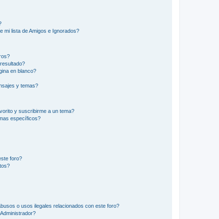
?
e mi lista de Amigos e Ignorados?
ros?
resultado?
ina en blanco?
nsajes y temas?
vorito y suscribirme a un tema?
emas específicos?
ste foro?
tos?
busos o usos ilegales relacionados con este foro?
Administrador?