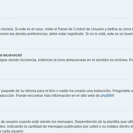
horaria. Si este es el caso, visite el Panel de Control de Usuario y defina su zona
 como las demás preferencias, debe estar registrado. Si no lo está, este es un bu
do incorrecto!
 sigue siendo incorrecta, entonces la hora almacenada en el servidor es errónea. P
 paquete de su idioma para el foro o nadie ha creado una traducción. Pregúntele a
 traducción. Puede encontrar más información en el sitio web de
phpBB
®
suario cuando esté viendo los mensajes. Dependiendo de la plantilla que utilice
ntos, indicando la cantidad de mensajes publicados por usted o su estatus dentro
a cada usuario.