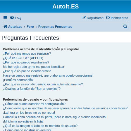
Autoit.ES
FAQ
Registrarse
Identificarse
B
Autoit.es
Foro
Preguntas Frecuentes
u
Preguntas Frecuentes
s
c
Problemas acerca de la identificación y el registro
¿Por qué me tengo que registrar?
a
¿Qué es COPPA? (APPCO)
r
¿Por qué no puedo registrarme?
Me he registrado ¡y no me puedo identificar!
¿Por qué no puedo identificarme?
Hace un tiempo me registré, ¡pero ahora no puedo conectarme!
¡Perdí mi contraseña!
¿Por qué mi sesión de usuario expira automáticamente?
¿Cuál es la función de "Borrar cookies"?
Preferencias de usuario y configuraciones
¿Cómo se puede cambiar mi configuración?
¿Cómo evito que mi nombre de usuario aparezca en las listas de usuarios conectados?
¡La hora en los foros no es correcta!
Cambié la zona horaria en mi perfil, ¡pero la hora sigue siendo incorrecto!
¡Mi idioma no está en la lista!
¿Qué es la imagen al lado de mi nombre de usuario?
¿Cómo puedo mostrar un avatar?