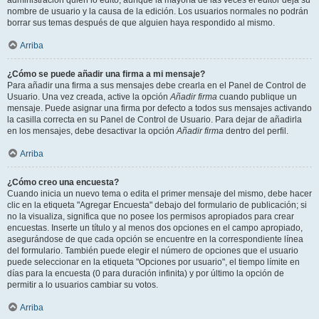
administración quién lo editó, aunque la mayoría de las veces el editor deja su
nombre de usuario y la causa de la edición. Los usuarios normales no podrán
borrar sus temas después de que alguien haya respondido al mismo.
Arriba
¿Cómo se puede añadir una firma a mi mensaje?
Para añadir una firma a sus mensajes debe crearla en el Panel de Control de
Usuario. Una vez creada, active la opción
Añadir firma
cuando publique un
mensaje. Puede asignar una firma por defecto a todos sus mensajes activando
la casilla correcta en su Panel de Control de Usuario. Para dejar de añadirla
en los mensajes, debe desactivar la opción
Añadir firma
dentro del perfil.
Arriba
¿Cómo creo una encuesta?
Cuando inicia un nuevo tema o edita el primer mensaje del mismo, debe hacer
clic en la etiqueta "Agregar Encuesta" debajo del formulario de publicación; si
no la visualiza, significa que no posee los permisos apropiados para crear
encuestas. Inserte un título y al menos dos opciones en el campo apropiado,
asegurándose de que cada opción se encuentre en la correspondiente línea
del formulario. También puede elegir el número de opciones que el usuario
puede seleccionar en la etiqueta "Opciones por usuario", el tiempo límite en
días para la encuesta (0 para duración infinita) y por último la opción de
permitir a lo usuarios cambiar su votos.
Arriba