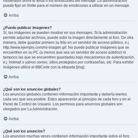
moderador borre el tema o los emoticones del mensaje. La administración
puede fijar un límite para el número de emoticones a utilizar en un mensaje.
Arriba
¿Puedo publicar imagenes?
Sí, las imágenes se pueden mostrar en sus mensajes. Si la administración
permite adjuntar archivos, puede subir la imagen directamente al foro. De otra
manera, debe guardar primero su foto en un servidor de acceso público, e.j.
http://www.ejemplo.com/mi-imagen.gif. No puede publicar imágenes que se
encuentren en su PC (a menos que sea un servidor de acceso público) ni
tampoco las que se encuentren guardadas bajo mecanismos de autenticación,
e.j. hotmail o yahoo correo, sitios protegidos por contraseñas, etc. Para exhibir
imágenes utilice el BBCode con la etiqueta [img].
Arriba
¿Qué son los anuncios globales?
Los anuncios globales contienen información importante y debería leerlos
cada vez que sea posible. Éstos aparecerán al principio de cada foro y en el
Panel de Control de Usuario. Los permisos para anuncios globales son
otorgados por La Administración.
Arriba
¿Qué son los anuncios?
Los anuncios muchas veces contienen información importante sobre el foro