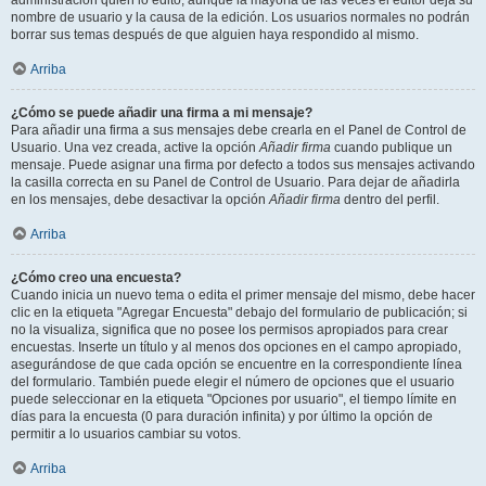
administración quién lo editó, aunque la mayoría de las veces el editor deja su
nombre de usuario y la causa de la edición. Los usuarios normales no podrán
borrar sus temas después de que alguien haya respondido al mismo.
Arriba
¿Cómo se puede añadir una firma a mi mensaje?
Para añadir una firma a sus mensajes debe crearla en el Panel de Control de
Usuario. Una vez creada, active la opción
Añadir firma
cuando publique un
mensaje. Puede asignar una firma por defecto a todos sus mensajes activando
la casilla correcta en su Panel de Control de Usuario. Para dejar de añadirla
en los mensajes, debe desactivar la opción
Añadir firma
dentro del perfil.
Arriba
¿Cómo creo una encuesta?
Cuando inicia un nuevo tema o edita el primer mensaje del mismo, debe hacer
clic en la etiqueta "Agregar Encuesta" debajo del formulario de publicación; si
no la visualiza, significa que no posee los permisos apropiados para crear
encuestas. Inserte un título y al menos dos opciones en el campo apropiado,
asegurándose de que cada opción se encuentre en la correspondiente línea
del formulario. También puede elegir el número de opciones que el usuario
puede seleccionar en la etiqueta "Opciones por usuario", el tiempo límite en
días para la encuesta (0 para duración infinita) y por último la opción de
permitir a lo usuarios cambiar su votos.
Arriba