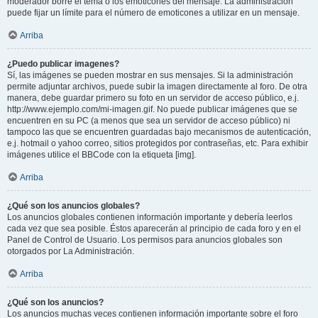
moderador borre el tema o los emoticones del mensaje. La administración
puede fijar un límite para el número de emoticones a utilizar en un mensaje.
Arriba
¿Puedo publicar imagenes?
Sí, las imágenes se pueden mostrar en sus mensajes. Si la administración
permite adjuntar archivos, puede subir la imagen directamente al foro. De otra
manera, debe guardar primero su foto en un servidor de acceso público, e.j.
http://www.ejemplo.com/mi-imagen.gif. No puede publicar imágenes que se
encuentren en su PC (a menos que sea un servidor de acceso público) ni
tampoco las que se encuentren guardadas bajo mecanismos de autenticación,
e.j. hotmail o yahoo correo, sitios protegidos por contraseñas, etc. Para exhibir
imágenes utilice el BBCode con la etiqueta [img].
Arriba
¿Qué son los anuncios globales?
Los anuncios globales contienen información importante y debería leerlos
cada vez que sea posible. Éstos aparecerán al principio de cada foro y en el
Panel de Control de Usuario. Los permisos para anuncios globales son
otorgados por La Administración.
Arriba
¿Qué son los anuncios?
Los anuncios muchas veces contienen información importante sobre el foro