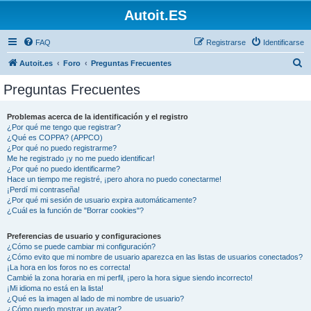
Autoit.ES
FAQ
Registrarse
Identificarse
B
Autoit.es
Foro
Preguntas Frecuentes
u
Preguntas Frecuentes
s
c
Problemas acerca de la identificación y el registro
¿Por qué me tengo que registrar?
a
¿Qué es COPPA? (APPCO)
r
¿Por qué no puedo registrarme?
Me he registrado ¡y no me puedo identificar!
¿Por qué no puedo identificarme?
Hace un tiempo me registré, ¡pero ahora no puedo conectarme!
¡Perdí mi contraseña!
¿Por qué mi sesión de usuario expira automáticamente?
¿Cuál es la función de "Borrar cookies"?
Preferencias de usuario y configuraciones
¿Cómo se puede cambiar mi configuración?
¿Cómo evito que mi nombre de usuario aparezca en las listas de usuarios conectados?
¡La hora en los foros no es correcta!
Cambié la zona horaria en mi perfil, ¡pero la hora sigue siendo incorrecto!
¡Mi idioma no está en la lista!
¿Qué es la imagen al lado de mi nombre de usuario?
¿Cómo puedo mostrar un avatar?