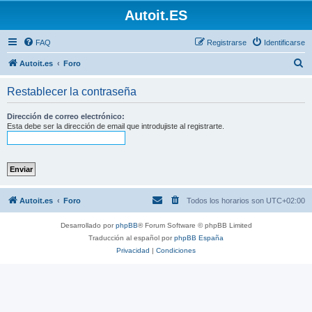
Autoit.ES
FAQ
Registrarse
Identificarse
B
Autoit.es
Foro
u
Restablecer la contraseña
s
c
Dirección de correo electrónico:
Esta debe ser la dirección de email que introdujiste al registrarte.
a
r
Autoit.es
Foro
Todos los horarios son
UTC+02:00
Desarrollado por
phpBB
® Forum Software © phpBB Limited
Traducción al español por
phpBB España
Privacidad
|
Condiciones