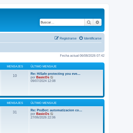
Buscar
Búsqueda avanza
Registrarse
Identificarse
Fecha actual 06/08/2026 07:42
MENSAJES
ÚLTIMO MENSAJE
Re: HiSafe protecting you eve…
10
V
por
BasicOs
e
09/07/2024 12:08
r
ú
l
t
i
m
MENSAJES
ÚLTIMO MENSAJE
o
m
Re: ProBot: automatizacion co…
31
e
V
por
BasicOs
n
e
27/06/2026 22:06
s
r
a
ú
j
l
e
t