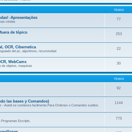
TEMAS
ndas! -Apresentações
77
oas-vindas
fuera de tópico
253
l, OCR, Cibernetica
22
oguiado del pc, algoritmos, recursividad
, OCR, WebCams
30
 de objetos, maquinas
TEMAS
92
ndo las bases y Comandos)
1144
ar - Autoit se comienza facilmente.Para Ordenes o Comandos sueltos.
775
 Programas Escripts.
ravillosas