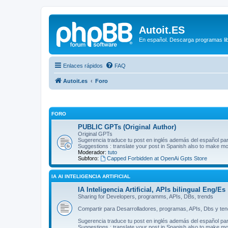
Autoit.ES
En español. Descarga programas libr
Enlaces rápidos
FAQ
Autoit.es
Foro
FORO
PUBLIC GPTs (Original Author)
Original GPTs
Sugerencia traduce tu post en inglés además del español pa
Suggestions : translate your post in Spanish also to make m
Moderador:
tuto
Subforo:
Capped Forbidden at OpenAi Gpts Store
IA AI INTELIGENCIA ARTIFICIAL
IA Inteligencia Artificial, APIs bilingual Eng/Es
Sharing for Developers, programms, APIs, DBs, trends
Compartir para Desarrolladores, programas, APIs, Dbs y te
Sugerencia traduce tu post en inglés además del español pa
Suggestions : translate your post in Spanish also to make m