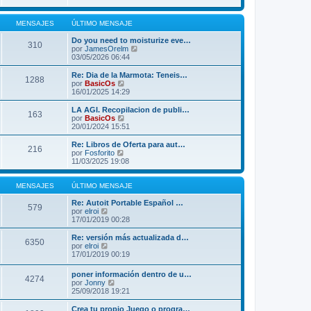
i
m
o
MENSAJES
ÚLTIMO MENSAJE
m
e
Do you need to moisturize eve…
310
n
V
por
JamesOrelm
s
e
03/05/2026 06:44
a
r
j
ú
Re: Dia de la Marmota: Teneis…
1288
e
l
V
por
BasicOs
t
e
16/01/2025 14:29
i
r
m
ú
LA AGI. Recopilacion de publi…
163
o
l
V
por
BasicOs
m
t
e
20/01/2024 15:51
e
i
r
n
m
ú
Re: Libros de Oferta para aut…
s
216
o
l
V
por
Fosforito
a
m
t
e
11/03/2025 19:08
j
e
i
r
e
n
m
ú
s
o
l
MENSAJES
ÚLTIMO MENSAJE
a
m
t
j
e
i
Re: Autoit Portable Español …
579
e
n
V
m
por
elroi
s
e
o
17/01/2019 00:28
a
r
m
j
ú
e
Re: versión más actualizada d…
6350
e
l
n
V
por
elroi
t
s
e
17/01/2019 00:19
i
a
r
m
j
ú
poner información dentro de u…
o
e
4274
l
V
por
Jonny
m
t
e
25/09/2018 19:21
e
i
r
n
m
ú
Crea tu propio Juego o progra…
s