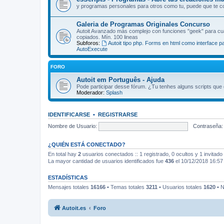
y programas personales para otros como tu, puede que te cor
Galeria de Programas Originales Concurso
Autoit Avanzado más complejo con funciones "geek" para cu
copiados. Mín. 100 lineas
Subforos:
Autoit tipo php. Forms en html como interface pa
AutoExecute
FORO
Autoit em Português - Ajuda
Pode participar desse fórum. ¿Tu tenhes alguns scripts que
Moderador:
Splash
IDENTIFICARSE
•
REGISTRARSE
Nombre de Usuario:
Contraseña:
¿QUIÉN ESTÁ CONECTADO?
En total hay
2
usuarios conectados :: 1 registrado, 0 ocultos y 1 invitad
La mayor cantidad de usuarios identificados fue
436
el 10/12/2018 16:57
ESTADÍSTICAS
Mensajes totales
16166
• Temas totales
3211
• Usuarios totales
1620
• N
Autoit.es
Foro