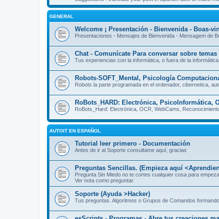
GENERAL
Welcome ¡ Presentación - Bienvenida - Boas-vi
Presentaciones - Mensajes de Bienvenida - Mensagem de B
Chat - Comunícate Para conversar sobre temas 
Tus experiencias con la informática, o fuera de la informática
Robots-SOFT_Mental, Psicología Computaciona
Robots la parte programada en el ordenador, cibernetica, aut
RoBots_HARD: Electrónica, PsicoInformática
RoBots_Hard: Electrónica, OCR, WebCams, Reconocimiento
AUTOIT EN ESPAÑOL
Tutorial leer primero - Documentación
Antes de ir al Soporte consultame aquí, gracias
Preguntas Sencillas. (Empieza aquí <Aprendie
Pregunta Sin Miedo no te cortes cualquier cosa para empez
Ver nota como preguntar.
Soporte (Ayuda >Hacker)
Tus preguntas. Algoritmos o Grupos de Comandos formando
esScripts - Programas - Abre tus creaciones ma