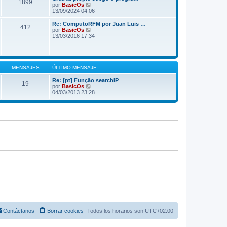
o
1899
l
V
por
BasicOs
a
m
t
e
13/09/2024 04:06
j
e
i
r
e
n
m
ú
Re: ComputoRFM por Juan Luis …
s
412
o
l
V
por
BasicOs
a
m
t
e
13/03/2016 17:34
j
e
i
r
e
n
m
ú
s
o
l
a
m
t
j
e
i
MENSAJES
ÚLTIMO MENSAJE
e
n
m
s
o
Re: [pt] Função searchIP
19
a
m
V
por
BasicOs
j
e
e
04/03/2013 23:28
e
n
r
s
ú
a
l
j
t
e
i
m
o
m
e
n
s
a
j
e
Contáctanos
Borrar cookies
Todos los horarios son
UTC+02:00