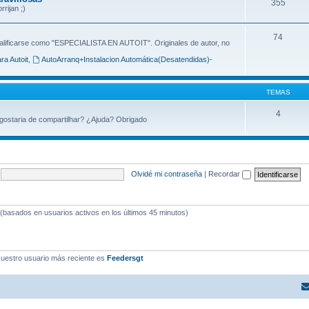
355
rijan ;)
74
alificarse como "ESPECIALISTA EN AUTOIT". Originales de autor, no
ra Autoit
,
AutoArranq+Instalacion Automática(Desatendidas)-
TEMAS
4
 gostaria de compartilhar? ¿Ajuda? Obrigado
Olvidé mi contraseña
|
Recordar
o (basados en usuarios activos en los últimos 45 minutos)
uestro usuario más reciente es
Feedersgt