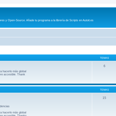
es y Open-Source. Añade tu programa a la librería de Scripts en Autoit.es
TEMAS
6
ra hacerlo más global
ore accesible. Thank
TEMAS
15
ndencias
ra hacerlo más global
ore accesible. Thanks