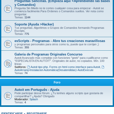
Preguntas Sencillas. (Empieza aquí <Aprendiendo las bases
y Comandos)
Pregunta Sin Miedo no te cortes cualquier cosa para empezar - Autoit se
comienza facilmente.Para Ordenes o Comandos sueltos. Ver nota como
preguntar.
Temas:
1144
Soporte (Ayuda >Hacker)
Tus preguntas. Algoritmos o Grupos de Comandos formando Programas
Escripts.
Temas:
775
esScripts - Programas - Abre tus creaciones maravillosas
y programas personales para otros como tu, puede que te corrijan ;)
Temas:
355
Galeria de Programas Originales Concurso
Autoit Avanzado más complejo con funciones "geek" para cualificarse como
"ESPECIALISTA EN AUTOIT". Originales de autor, no copiados. Mín. 100
lineas
Subforos:
Autoit tipo php. Forms en html como interface para Autoit
,
AutoArranq+Instalacion Automática(Desatendidas)-AutoExecute
Temas:
74
Foro
Autoit em Português - Ajuda
Pode participar desse fórum. ¿Tu tenhes alguns scripts que gostaria de
compartilhar? ¿Ajuda? Obrigado
Moderador:
Splash
Temas:
4
IDENTIFICARSE
•
REGISTRARSE