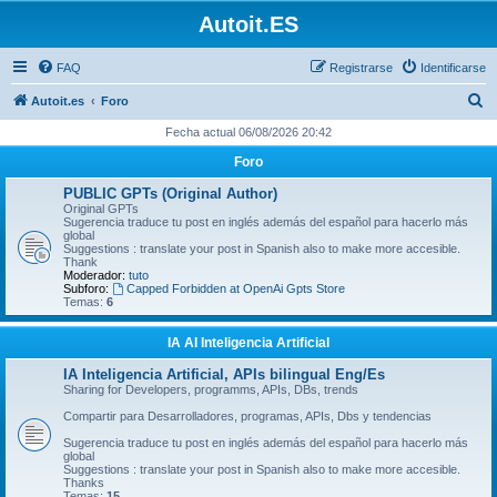
Autoit.ES
FAQ
Registrarse
Identificarse
B
Autoit.es
Foro
u
Fecha actual 06/08/2026 20:42
s
Foro
c
PUBLIC GPTs (Original Author)
a
Original GPTs
Sugerencia traduce tu post en inglés además del español para hacerlo más
r
global
Suggestions : translate your post in Spanish also to make more accesible.
Thank
Moderador:
tuto
Subforo:
Capped Forbidden at OpenAi Gpts Store
Temas:
6
IA AI Inteligencia Artificial
IA Inteligencia Artificial, APIs bilingual Eng/Es
Sharing for Developers, programms, APIs, DBs, trends
Compartir para Desarrolladores, programas, APIs, Dbs y tendencias
Sugerencia traduce tu post en inglés además del español para hacerlo más
global
Suggestions : translate your post in Spanish also to make more accesible.
Thanks
Temas:
15