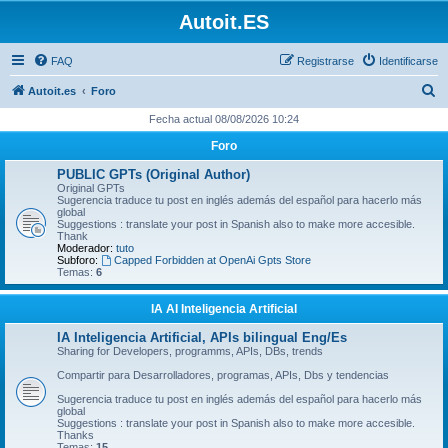
Autoit.ES
FAQ
Registrarse
Identificarse
B
Autoit.es
Foro
u
Fecha actual 08/08/2026 10:24
s
Foro
c
PUBLIC GPTs (Original Author)
a
Original GPTs
Sugerencia traduce tu post en inglés además del español para hacerlo más
r
global
Suggestions : translate your post in Spanish also to make more accesible.
Thank
Moderador:
tuto
Subforo:
Capped Forbidden at OpenAi Gpts Store
Temas:
6
IA AI Inteligencia Artificial
IA Inteligencia Artificial, APIs bilingual Eng/Es
Sharing for Developers, programms, APIs, DBs, trends
Compartir para Desarrolladores, programas, APIs, Dbs y tendencias
Sugerencia traduce tu post en inglés además del español para hacerlo más
global
Suggestions : translate your post in Spanish also to make more accesible.
Thanks
Temas:
15