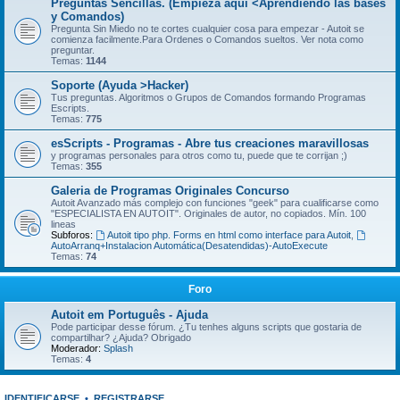
Preguntas Sencillas. (Empieza aquí <Aprendiendo las bases
y Comandos)
Pregunta Sin Miedo no te cortes cualquier cosa para empezar - Autoit se
comienza facilmente.Para Ordenes o Comandos sueltos. Ver nota como
preguntar.
Temas:
1144
Soporte (Ayuda >Hacker)
Tus preguntas. Algoritmos o Grupos de Comandos formando Programas
Escripts.
Temas:
775
esScripts - Programas - Abre tus creaciones maravillosas
y programas personales para otros como tu, puede que te corrijan ;)
Temas:
355
Galeria de Programas Originales Concurso
Autoit Avanzado más complejo con funciones "geek" para cualificarse como
"ESPECIALISTA EN AUTOIT". Originales de autor, no copiados. Mín. 100
lineas
Subforos:
Autoit tipo php. Forms en html como interface para Autoit
,
AutoArranq+Instalacion Automática(Desatendidas)-AutoExecute
Temas:
74
Foro
Autoit em Português - Ajuda
Pode participar desse fórum. ¿Tu tenhes alguns scripts que gostaria de
compartilhar? ¿Ajuda? Obrigado
Moderador:
Splash
Temas:
4
IDENTIFICARSE
•
REGISTRARSE