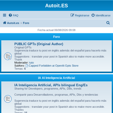
Autoit.ES
FAQ
Registrarse
Identificarse
B
Autoit.es
Foro
u
Fecha actual 06/08/2026 09:08
s
Foro
c
PUBLIC GPTs (Original Author)
a
Original GPTs
Sugerencia traduce tu post en inglés además del español para hacerlo más
r
global
Suggestions : translate your post in Spanish also to make more accesible.
Thank
Moderador:
tuto
Subforo:
Capped Forbidden at OpenAi Gpts Store
Temas:
6
IA AI Inteligencia Artificial
IA Inteligencia Artificial, APIs bilingual Eng/Es
Sharing for Developers, programms, APIs, DBs, trends
Compartir para Desarrolladores, programas, APIs, Dbs y tendencias
Sugerencia traduce tu post en inglés además del español para hacerlo más
global
Suggestions : translate your post in Spanish also to make more accesible.
Thanks
Temas:
15