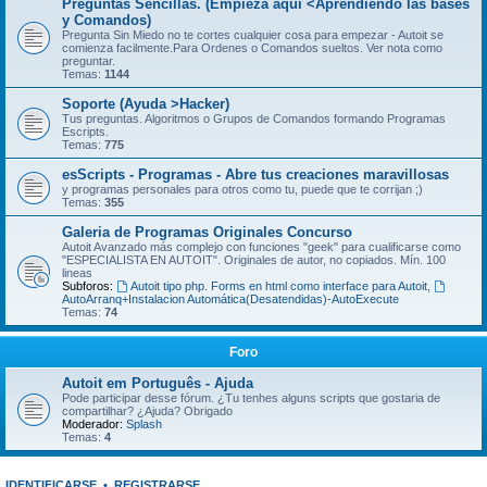
Preguntas Sencillas. (Empieza aquí <Aprendiendo las bases
y Comandos)
Pregunta Sin Miedo no te cortes cualquier cosa para empezar - Autoit se
comienza facilmente.Para Ordenes o Comandos sueltos. Ver nota como
preguntar.
Temas:
1144
Soporte (Ayuda >Hacker)
Tus preguntas. Algoritmos o Grupos de Comandos formando Programas
Escripts.
Temas:
775
esScripts - Programas - Abre tus creaciones maravillosas
y programas personales para otros como tu, puede que te corrijan ;)
Temas:
355
Galeria de Programas Originales Concurso
Autoit Avanzado más complejo con funciones "geek" para cualificarse como
"ESPECIALISTA EN AUTOIT". Originales de autor, no copiados. Mín. 100
lineas
Subforos:
Autoit tipo php. Forms en html como interface para Autoit
,
AutoArranq+Instalacion Automática(Desatendidas)-AutoExecute
Temas:
74
Foro
Autoit em Português - Ajuda
Pode participar desse fórum. ¿Tu tenhes alguns scripts que gostaria de
compartilhar? ¿Ajuda? Obrigado
Moderador:
Splash
Temas:
4
IDENTIFICARSE
•
REGISTRARSE