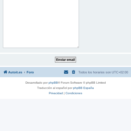
Autoit.es
Foro
Todos los horarios son
UTC+02:00
Desarrollado por
phpBB
® Forum Software © phpBB Limited
Traducción al español por
phpBB España
Privacidad
|
Condiciones