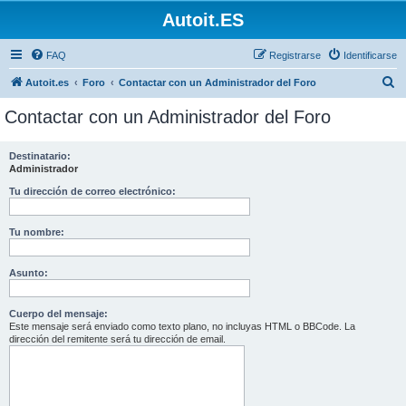
Autoit.ES
FAQ
Registrarse
Identificarse
B
Autoit.es
Foro
Contactar con un Administrador del Foro
u
Contactar con un Administrador del Foro
s
c
Destinatario:
Administrador
a
r
Tu dirección de correo electrónico:
Tu nombre:
Asunto:
Cuerpo del mensaje:
Este mensaje será enviado como texto plano, no incluyas HTML o BBCode. La
dirección del remitente será tu dirección de email.