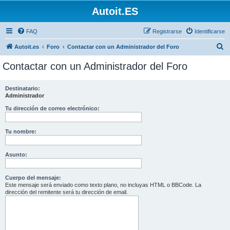
Autoit.ES
FAQ
Registrarse
Identificarse
B
Autoit.es
Foro
Contactar con un Administrador del Foro
u
Contactar con un Administrador del Foro
s
c
Destinatario:
Administrador
a
r
Tu dirección de correo electrónico:
Tu nombre:
Asunto:
Cuerpo del mensaje:
Este mensaje será enviado como texto plano, no incluyas HTML o BBCode. La
dirección del remitente será tu dirección de email.