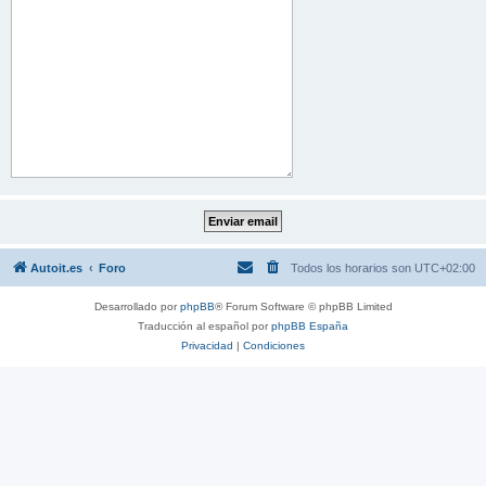
Autoit.es
Foro
Todos los horarios son
UTC+02:00
Desarrollado por
phpBB
® Forum Software © phpBB Limited
Traducción al español por
phpBB España
Privacidad
|
Condiciones