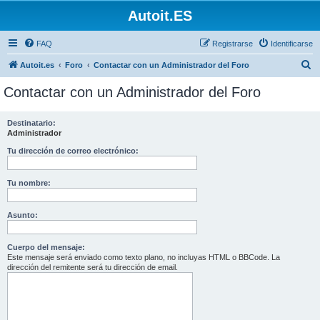
Autoit.ES
FAQ
Registrarse
Identificarse
B
Autoit.es
Foro
Contactar con un Administrador del Foro
u
Contactar con un Administrador del Foro
s
c
Destinatario:
Administrador
a
r
Tu dirección de correo electrónico:
Tu nombre:
Asunto:
Cuerpo del mensaje:
Este mensaje será enviado como texto plano, no incluyas HTML o BBCode. La
dirección del remitente será tu dirección de email.