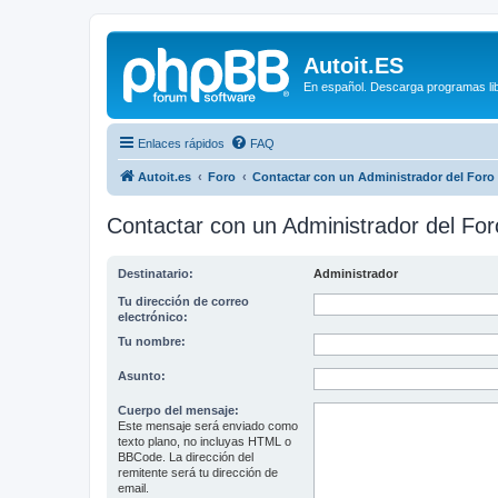
Autoit.ES
En español. Descarga programas libr
Enlaces rápidos
FAQ
Autoit.es
Foro
Contactar con un Administrador del Foro
Contactar con un Administrador del For
Destinatario:
Administrador
Tu dirección de correo
electrónico:
Tu nombre:
Asunto:
Cuerpo del mensaje:
Este mensaje será enviado como
texto plano, no incluyas HTML o
BBCode. La dirección del
remitente será tu dirección de
email.