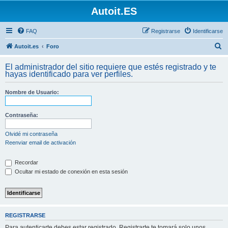
Autoit.ES
FAQ
Registrarse
Identificarse
B
Autoit.es
Foro
u
El administrador del sitio requiere que estés registrado y te
s
hayas identificado para ver perfiles.
c
Nombre de Usuario:
a
r
Contraseña:
Olvidé mi contraseña
Reenviar email de activación
Recordar
Ocultar mi estado de conexión en esta sesión
REGISTRARSE
Para autenticarte debes estar registrado. Registrarte te tomará solo unos