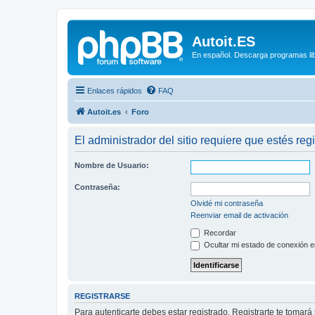
Autoit.ES
En español. Descarga programas libr
Enlaces rápidos
FAQ
Autoit.es
Foro
El administrador del sitio requiere que estés regi
Nombre de Usuario:
Contraseña:
Olvidé mi contraseña
Reenviar email de activación
Recordar
Ocultar mi estado de conexión e
REGISTRARSE
Para autenticarte debes estar registrado. Registrarte te tomar