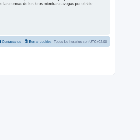
ee las normas de los foros mientras navegas por el sitio.
Contáctanos
Borrar cookies
Todos los horarios son
UTC+02:00