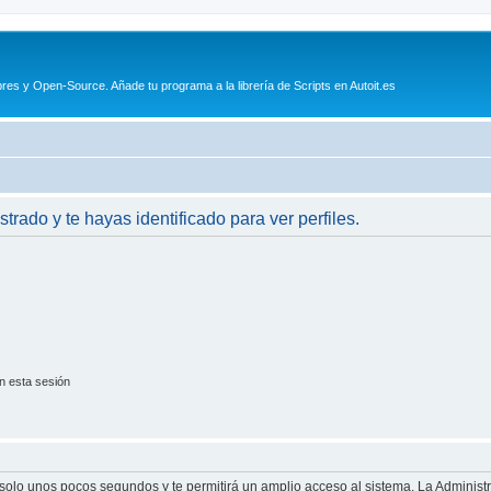
es y Open-Source. Añade tu programa a la librería de Scripts en Autoit.es
strado y te hayas identificado para ver perfiles.
n esta sesión
á solo unos pocos segundos y te permitirá un amplio acceso al sistema. La Adminis