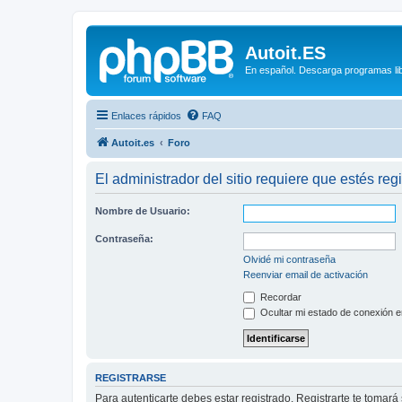
Autoit.ES
En español. Descarga programas libr
Enlaces rápidos
FAQ
Autoit.es
Foro
El administrador del sitio requiere que estés regi
Nombre de Usuario:
Contraseña:
Olvidé mi contraseña
Reenviar email de activación
Recordar
Ocultar mi estado de conexión e
REGISTRARSE
Para autenticarte debes estar registrado. Registrarte te tomar