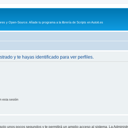
es y Open-Source. Añade tu programa a la librería de Scripts en Autoit.es
strado y te hayas identificado para ver perfiles.
n esta sesión
á solo unos pocos segundos y te permitirá un amplio acceso al sistema. La Adminis