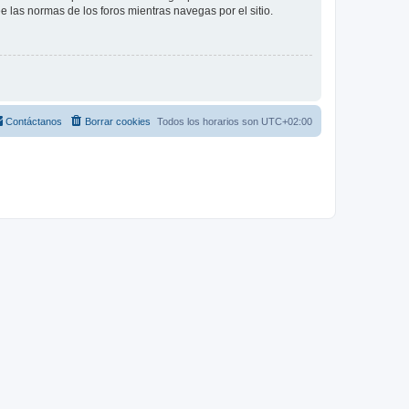
ee las normas de los foros mientras navegas por el sitio.
Contáctanos
Borrar cookies
Todos los horarios son
UTC+02:00