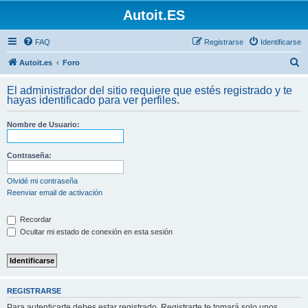
Autoit.ES
FAQ
Registrarse
Identificarse
B
Autoit.es
Foro
u
El administrador del sitio requiere que estés registrado y te
s
hayas identificado para ver perfiles.
c
Nombre de Usuario:
a
r
Contraseña:
Olvidé mi contraseña
Reenviar email de activación
Recordar
Ocultar mi estado de conexión en esta sesión
REGISTRARSE
Para autenticarte debes estar registrado. Registrarte te tomará solo unos