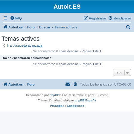
Autoit.ES
FAQ
Registrarse
Identificarse
B
Autoit.es
Foro
Buscar
Temas activos
u
Temas activos
s
Ir a búsqueda avanzada
c
Se encontraron 0 coincidencias • Página
1
de
1
a
No se encontraron coincidencias.
r
Se encontraron 0 coincidencias • Página
1
de
1
Ir a
Autoit.es
Foro
Todos los horarios son
UTC+02:00
Desarrollado por
phpBB
® Forum Software © phpBB Limited
Traducción al español por
phpBB España
Privacidad
|
Condiciones