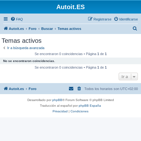
Autoit.ES
FAQ
Registrarse
Identificarse
B
Autoit.es
Foro
Buscar
Temas activos
u
Temas activos
s
Ir a búsqueda avanzada
c
Se encontraron 0 coincidencias • Página
1
de
1
a
No se encontraron coincidencias.
r
Se encontraron 0 coincidencias • Página
1
de
1
Ir a
Autoit.es
Foro
Todos los horarios son
UTC+02:00
Desarrollado por
phpBB
® Forum Software © phpBB Limited
Traducción al español por
phpBB España
Privacidad
|
Condiciones