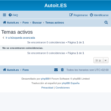
Autoit.ES
FAQ
Registrarse
Identificarse
B
Autoit.es
Foro
Buscar
Temas activos
u
Temas activos
s
Ir a búsqueda avanzada
c
Se encontraron 0 coincidencias • Página
1
de
1
a
No se encontraron coincidencias.
r
Se encontraron 0 coincidencias • Página
1
de
1
Ir a
Autoit.es
Foro
Todos los horarios son
UTC+02:00
Desarrollado por
phpBB
® Forum Software © phpBB Limited
Traducción al español por
phpBB España
Privacidad
|
Condiciones