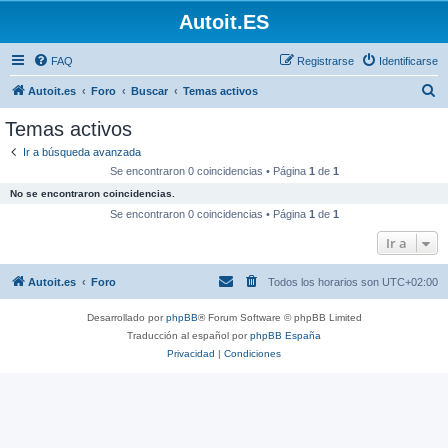
Autoit.ES
FAQ
Registrarse
Identificarse
B
Autoit.es
Foro
Buscar
Temas activos
u
Temas activos
s
Ir a búsqueda avanzada
c
Se encontraron 0 coincidencias • Página
1
de
1
a
No se encontraron coincidencias.
r
Se encontraron 0 coincidencias • Página
1
de
1
Ir a
Autoit.es
Foro
Todos los horarios son
UTC+02:00
Desarrollado por
phpBB
® Forum Software © phpBB Limited
Traducción al español por
phpBB España
Privacidad
|
Condiciones