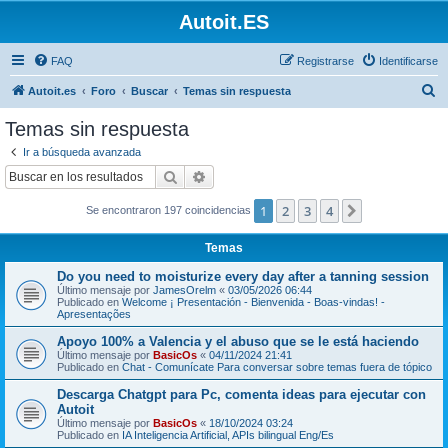
Autoit.ES
FAQ
Registrarse
Identificarse
B
Autoit.es
Foro
Buscar
Temas sin respuesta
u
Temas sin respuesta
s
Ir a búsqueda avanzada
c
Buscar
Búsqueda avanzada
a
1
2
3
4
Siguiente
Se encontraron 197 coincidencias
r
Temas
Do you need to moisturize every day after a tanning session
Último mensaje por
JamesOrelm
«
03/05/2026 06:44
Publicado en
Welcome ¡ Presentación - Bienvenida - Boas-vindas! -
Apresentações
Apoyo 100% a Valencia y el abuso que se le está haciendo
Último mensaje por
BasicOs
«
04/11/2024 21:41
Publicado en
Chat - Comunícate Para conversar sobre temas fuera de tópico
Descarga Chatgpt para Pc, comenta ideas para ejecutar con
Autoit
Último mensaje por
BasicOs
«
18/10/2024 03:24
Publicado en
IA Inteligencia Artificial, APIs bilingual Eng/Es