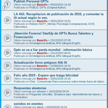
Publish Personal GPTs
Último mensaje por
BasicOs
«
05/02/2024 14:18
Publicado en
PUBLIC GPTs (Original Author)
LA AGI. Recopilacion de publicación de 2010, y comentar la
IA actual según lo veo.
Último mensaje por
BasicOs
«
20/01/2024 15:51
Publicado en
Robots-SOFT_Mental, Psicología Computacional, OCR,
Cibernetica
¡Atención Foreros! StartUp de GPTs Busca Talentos y
Financiación
Último mensaje por
BasicOs
«
23/12/2023 07:05
Publicado en
IA Inteligencia Artificial, APIs bilingual Eng/Es
Gpts se va a liar parda mundial - información básica
Último mensaje por
BasicOs
«
23/12/2023 06:02
Publicado en
IA Inteligencia Artificial, APIs bilingual Eng/Es
Actualización foros antiguos AI& IA
Último mensaje por
BasicOs
«
12/08/2023 16:31
Publicado en
IA Inteligencia Artificial, APIs bilingual Eng/Es
Feliz año 2019 - Espero que traiga felicidad
Último mensaje por
BasicOs
«
10/01/2019 23:15
Publicado en
Chat - Comunícate Para conversar sobre temas fuera de tópico
Respuestas aleatorias
Último mensaje por
wbueso
«
10/11/2018 04:16
Publicado en
Preguntas Sencillas. (Empieza aquí <Aprendiendo las bases y
Comandos)
sonidos en eventos
Último mensaje por
alexis
«
03/10/2018 19:13