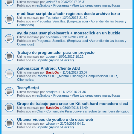
Último mensaje por
javier87
«
20/02/2017 03:31
Publicado en
esScripts - Programas - Abre tus creaciones maravillosas
modificar script de añadir registros desde archivo texto
Último mensaje por
Fosforito
«
13/02/2017 21:59
Publicado en
Preguntas Sencillas. (Empieza aquí <Aprendiendo las bases y
Comandos)
ayuda para usar pixelsearch + mouseclick en un buckle
Último mensaje por
arkanum
«
13/02/2017 03:51
Publicado en
Preguntas Sencillas. (Empieza aquí <Aprendiendo las bases y
Comandos)
Trabajo de programador para un proyecto
Último mensaje por
Looop
«
10/02/2017 10:22
Publicado en
Soporte (Ayuda >Hacker)
Automatizar Android. Cliente ADB
Último mensaje por
BasicOs
«
11/01/2017 23:07
Publicado en
Robots-SOFT_Mental, Psicología Computacional, OCR,
Cibernetica
TeenyScript
Último mensaje por
ohtejera
«
11/12/2016 21:36
Publicado en
esScripts - Programas - Abre tus creaciones maravillosas
Grupo de trabajo para crear un Kit soft-hard monedero elect
Último mensaje por
BasicOs
«
08/09/2016 14:49
Publicado en
Chat - Comunícate Para conversar sobre temas fuera de tópico
Obtener videos de youtbe o de otras web
Último mensaje por
wiloson
«
21/08/2016 04:11
Publicado en
Soporte (Ayuda >Hacker)