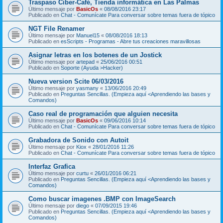
Traspaso Ciber-Café, Tienda informática en Las Palmas
Último mensaje por
BasicOs
«
08/08/2016 23:17
Publicado en
Chat - Comunícate Para conversar sobre temas fuera de tópico
NGT File Renamer
Último mensaje por
Manuel15
«
08/08/2016 18:13
Publicado en
esScripts - Programas - Abre tus creaciones maravillosas
Asignar letras en los botenes de un Jostick
Último mensaje por
artepad
«
25/06/2016 00:51
Publicado en
Soporte (Ayuda >Hacker)
Nueva version Scite 06/03/2016
Último mensaje por
yasmany
«
13/06/2016 20:49
Publicado en
Preguntas Sencillas. (Empieza aquí <Aprendiendo las bases y
Comandos)
Caso real de programación que alguien necesita
Último mensaje por
BasicOs
«
09/06/2016 10:14
Publicado en
Chat - Comunícate Para conversar sobre temas fuera de tópico
Grabadora de Sonido con Autoit
Último mensaje por
Kiox
«
28/01/2016 11:26
Publicado en
Chat - Comunícate Para conversar sobre temas fuera de tópico
Interfaz Grafica
Último mensaje por
curtu
«
26/01/2016 06:21
Publicado en
Preguntas Sencillas. (Empieza aquí <Aprendiendo las bases y
Comandos)
Como buscar imagenes .BMP con ImageSearch
Último mensaje por
diego
«
07/09/2015 19:46
Publicado en
Preguntas Sencillas. (Empieza aquí <Aprendiendo las bases y
Comandos)