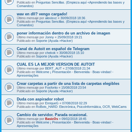
Publicado en
Preguntas Sencillas. (Empieza aquí <Aprendiendo las bases y
Comandos)
wav en dll? vengo cargado!
Último mensaje por
alexisvz
«
30/09/2018 18:36
Publicado en
Preguntas Sencillas. (Empieza aquí <Aprendiendo las bases y
Comandos)
poner información dentro de un archivo de imagen
Último mensaje por
Jonny
«
25/09/2018 19:21
Publicado en
Soporte (Ayuda >Hacker)
Canal de Autoit en español de Telegram
Último mensaje por
chekok
«
30/08/2018 15:10
Publicado en
Soporte (Ayuda >Hacker)
CUAL ES LA MEJOR VERSION DE AUTOIT
Último mensaje por
BERT_AUT
«
27/08/2018 21:34
Publicado en
Welcome ¡ Presentación - Bienvenida - Boas-vindas! -
Apresentações
Crear carpetas a partir de una lista de carpetas elegibles
Último mensaje por
Fosforito
«
15/08/2018 23:54
Publicado en
Soporte (Ayuda >Hacker)
Duda con aspirador robot
Último mensaje por
EnriqueG
«
07/08/2018 02:29
Publicado en
RoBots_HARD: Electrónica, PsicoInformática, OCR, WebCams
Cambio de servidor. Parada ocasional.
Último mensaje por
BasicOs
«
09/02/2018 18:45
Publicado en
Welcome ¡ Presentación - Bienvenida - Boas-vindas! -
Apresentações