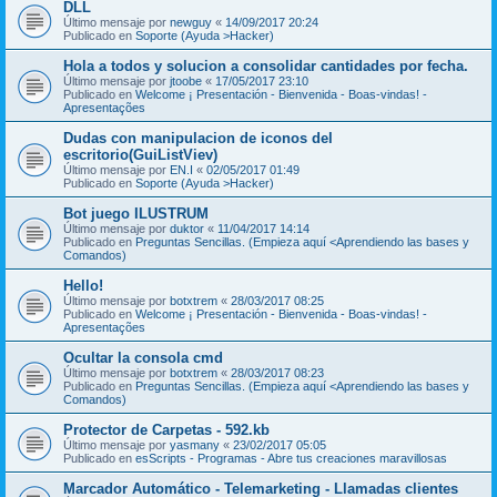
DLL
Último mensaje por
newguy
«
14/09/2017 20:24
Publicado en
Soporte (Ayuda >Hacker)
Hola a todos y solucion a consolidar cantidades por fecha.
Último mensaje por
jtoobe
«
17/05/2017 23:10
Publicado en
Welcome ¡ Presentación - Bienvenida - Boas-vindas! -
Apresentações
Dudas con manipulacion de iconos del
escritorio(GuiListViev)
Último mensaje por
EN.I
«
02/05/2017 01:49
Publicado en
Soporte (Ayuda >Hacker)
Bot juego ILUSTRUM
Último mensaje por
duktor
«
11/04/2017 14:14
Publicado en
Preguntas Sencillas. (Empieza aquí <Aprendiendo las bases y
Comandos)
Hello!
Último mensaje por
botxtrem
«
28/03/2017 08:25
Publicado en
Welcome ¡ Presentación - Bienvenida - Boas-vindas! -
Apresentações
Ocultar la consola cmd
Último mensaje por
botxtrem
«
28/03/2017 08:23
Publicado en
Preguntas Sencillas. (Empieza aquí <Aprendiendo las bases y
Comandos)
Protector de Carpetas - 592.kb
Último mensaje por
yasmany
«
23/02/2017 05:05
Publicado en
esScripts - Programas - Abre tus creaciones maravillosas
Marcador Automático - Telemarketing - Llamadas clientes