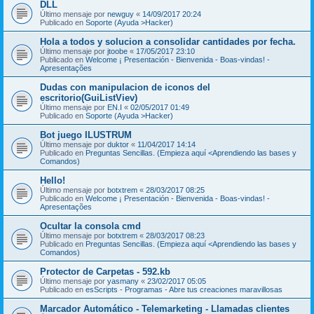
DLL
Último mensaje por
newguy
«
14/09/2017 20:24
Publicado en
Soporte (Ayuda >Hacker)
Hola a todos y solucion a consolidar cantidades por fecha.
Último mensaje por
jtoobe
«
17/05/2017 23:10
Publicado en
Welcome ¡ Presentación - Bienvenida - Boas-vindas! -
Apresentações
Dudas con manipulacion de iconos del
escritorio(GuiListViev)
Último mensaje por
EN.I
«
02/05/2017 01:49
Publicado en
Soporte (Ayuda >Hacker)
Bot juego ILUSTRUM
Último mensaje por
duktor
«
11/04/2017 14:14
Publicado en
Preguntas Sencillas. (Empieza aquí <Aprendiendo las bases y
Comandos)
Hello!
Último mensaje por
botxtrem
«
28/03/2017 08:25
Publicado en
Welcome ¡ Presentación - Bienvenida - Boas-vindas! -
Apresentações
Ocultar la consola cmd
Último mensaje por
botxtrem
«
28/03/2017 08:23
Publicado en
Preguntas Sencillas. (Empieza aquí <Aprendiendo las bases y
Comandos)
Protector de Carpetas - 592.kb
Último mensaje por
yasmany
«
23/02/2017 05:05
Publicado en
esScripts - Programas - Abre tus creaciones maravillosas
Marcador Automático - Telemarketing - Llamadas clientes