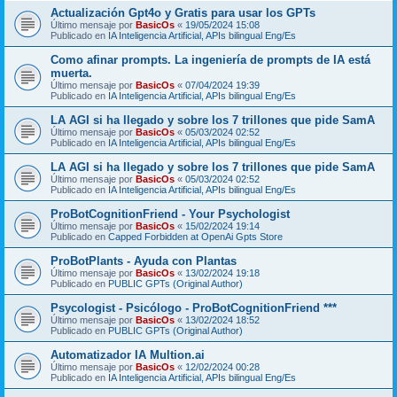
Actualización Gpt4o y Gratis para usar los GPTs
Último mensaje por
BasicOs
«
19/05/2024 15:08
Publicado en
IA Inteligencia Artificial, APIs bilingual Eng/Es
Como afinar prompts. La ingeniería de prompts de IA está
muerta.
Último mensaje por
BasicOs
«
07/04/2024 19:39
Publicado en
IA Inteligencia Artificial, APIs bilingual Eng/Es
LA AGI si ha llegado y sobre los 7 trillones que pide SamA
Último mensaje por
BasicOs
«
05/03/2024 02:52
Publicado en
IA Inteligencia Artificial, APIs bilingual Eng/Es
LA AGI si ha llegado y sobre los 7 trillones que pide SamA
Último mensaje por
BasicOs
«
05/03/2024 02:52
Publicado en
IA Inteligencia Artificial, APIs bilingual Eng/Es
ProBotCognitionFriend - Your Psychologist
Último mensaje por
BasicOs
«
15/02/2024 19:14
Publicado en
Capped Forbidden at OpenAi Gpts Store
ProBotPlants - Ayuda con Plantas
Último mensaje por
BasicOs
«
13/02/2024 19:18
Publicado en
PUBLIC GPTs (Original Author)
Psycologist - Psicólogo - ProBotCognitionFriend ***
Último mensaje por
BasicOs
«
13/02/2024 18:52
Publicado en
PUBLIC GPTs (Original Author)
Automatizador IA Multion.ai
Último mensaje por
BasicOs
«
12/02/2024 00:28
Publicado en
IA Inteligencia Artificial, APIs bilingual Eng/Es