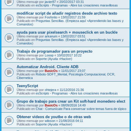
Último mensaje por
javier87
«
20/02/2017 03:31
Publicado en
esScripts - Programas - Abre tus creaciones maravillosas
modificar script de añadir registros desde archivo texto
Último mensaje por
Fosforito
«
13/02/2017 21:59
Publicado en
Preguntas Sencillas. (Empieza aquí <Aprendiendo las bases y
Comandos)
ayuda para usar pixelsearch + mouseclick en un buckle
Último mensaje por
arkanum
«
13/02/2017 03:51
Publicado en
Preguntas Sencillas. (Empieza aquí <Aprendiendo las bases y
Comandos)
Trabajo de programador para un proyecto
Último mensaje por
Looop
«
10/02/2017 10:22
Publicado en
Soporte (Ayuda >Hacker)
Automatizar Android. Cliente ADB
Último mensaje por
BasicOs
«
11/01/2017 23:07
Publicado en
Robots-SOFT_Mental, Psicología Computacional, OCR,
Cibernetica
TeenyScript
Último mensaje por
ohtejera
«
11/12/2016 21:36
Publicado en
esScripts - Programas - Abre tus creaciones maravillosas
Grupo de trabajo para crear un Kit soft-hard monedero elect
Último mensaje por
BasicOs
«
08/09/2016 14:49
Publicado en
Chat - Comunícate Para conversar sobre temas fuera de tópico
Obtener videos de youtbe o de otras web
Último mensaje por
wiloson
«
21/08/2016 04:11
Publicado en
Soporte (Ayuda >Hacker)