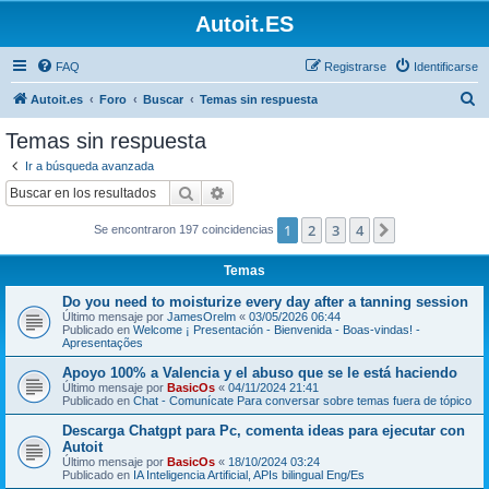
Autoit.ES
FAQ
Registrarse
Identificarse
B
Autoit.es
Foro
Buscar
Temas sin respuesta
u
Temas sin respuesta
s
Ir a búsqueda avanzada
c
Buscar
Búsqueda avanzada
a
1
2
3
4
Siguiente
Se encontraron 197 coincidencias
r
Temas
Do you need to moisturize every day after a tanning session
Último mensaje por
JamesOrelm
«
03/05/2026 06:44
Publicado en
Welcome ¡ Presentación - Bienvenida - Boas-vindas! -
Apresentações
Apoyo 100% a Valencia y el abuso que se le está haciendo
Último mensaje por
BasicOs
«
04/11/2024 21:41
Publicado en
Chat - Comunícate Para conversar sobre temas fuera de tópico
Descarga Chatgpt para Pc, comenta ideas para ejecutar con
Autoit
Último mensaje por
BasicOs
«
18/10/2024 03:24
Publicado en
IA Inteligencia Artificial, APIs bilingual Eng/Es