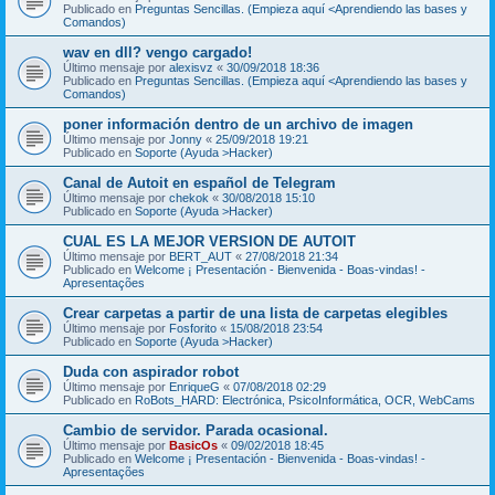
Publicado en
Preguntas Sencillas. (Empieza aquí <Aprendiendo las bases y
Comandos)
wav en dll? vengo cargado!
Último mensaje por
alexisvz
«
30/09/2018 18:36
Publicado en
Preguntas Sencillas. (Empieza aquí <Aprendiendo las bases y
Comandos)
poner información dentro de un archivo de imagen
Último mensaje por
Jonny
«
25/09/2018 19:21
Publicado en
Soporte (Ayuda >Hacker)
Canal de Autoit en español de Telegram
Último mensaje por
chekok
«
30/08/2018 15:10
Publicado en
Soporte (Ayuda >Hacker)
CUAL ES LA MEJOR VERSION DE AUTOIT
Último mensaje por
BERT_AUT
«
27/08/2018 21:34
Publicado en
Welcome ¡ Presentación - Bienvenida - Boas-vindas! -
Apresentações
Crear carpetas a partir de una lista de carpetas elegibles
Último mensaje por
Fosforito
«
15/08/2018 23:54
Publicado en
Soporte (Ayuda >Hacker)
Duda con aspirador robot
Último mensaje por
EnriqueG
«
07/08/2018 02:29
Publicado en
RoBots_HARD: Electrónica, PsicoInformática, OCR, WebCams
Cambio de servidor. Parada ocasional.
Último mensaje por
BasicOs
«
09/02/2018 18:45
Publicado en
Welcome ¡ Presentación - Bienvenida - Boas-vindas! -
Apresentações