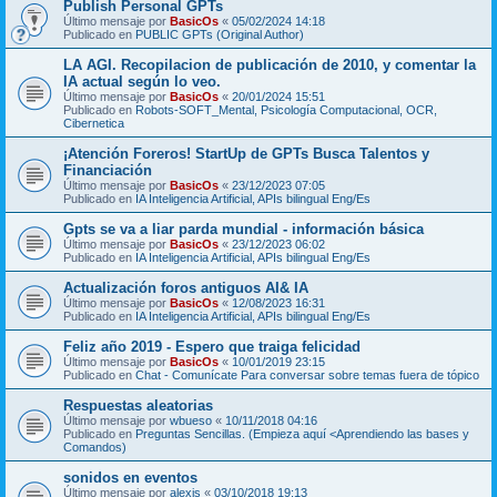
Publish Personal GPTs
Último mensaje por
BasicOs
«
05/02/2024 14:18
Publicado en
PUBLIC GPTs (Original Author)
LA AGI. Recopilacion de publicación de 2010, y comentar la
IA actual según lo veo.
Último mensaje por
BasicOs
«
20/01/2024 15:51
Publicado en
Robots-SOFT_Mental, Psicología Computacional, OCR,
Cibernetica
¡Atención Foreros! StartUp de GPTs Busca Talentos y
Financiación
Último mensaje por
BasicOs
«
23/12/2023 07:05
Publicado en
IA Inteligencia Artificial, APIs bilingual Eng/Es
Gpts se va a liar parda mundial - información básica
Último mensaje por
BasicOs
«
23/12/2023 06:02
Publicado en
IA Inteligencia Artificial, APIs bilingual Eng/Es
Actualización foros antiguos AI& IA
Último mensaje por
BasicOs
«
12/08/2023 16:31
Publicado en
IA Inteligencia Artificial, APIs bilingual Eng/Es
Feliz año 2019 - Espero que traiga felicidad
Último mensaje por
BasicOs
«
10/01/2019 23:15
Publicado en
Chat - Comunícate Para conversar sobre temas fuera de tópico
Respuestas aleatorias
Último mensaje por
wbueso
«
10/11/2018 04:16
Publicado en
Preguntas Sencillas. (Empieza aquí <Aprendiendo las bases y
Comandos)
sonidos en eventos
Último mensaje por
alexis
«
03/10/2018 19:13