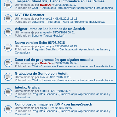
Traspaso Ciber-Café, Tienda informática en Las Palmas
Último mensaje por
BasicOs
«
08/08/2016 23:17
Publicado en
Chat - Comunícate Para conversar sobre temas fuera de tópico
NGT File Renamer
Último mensaje por
Manuel15
«
08/08/2016 18:13
Publicado en
esScripts - Programas - Abre tus creaciones maravillosas
Asignar letras en los botenes de un Jostick
Último mensaje por
artepad
«
25/06/2016 00:51
Publicado en
Soporte (Ayuda >Hacker)
Nueva version Scite 06/03/2016
Último mensaje por
yasmany
«
13/06/2016 20:49
Publicado en
Preguntas Sencillas. (Empieza aquí <Aprendiendo las bases y
Comandos)
Caso real de programación que alguien necesita
Último mensaje por
BasicOs
«
09/06/2016 10:14
Publicado en
Chat - Comunícate Para conversar sobre temas fuera de tópico
Grabadora de Sonido con Autoit
Último mensaje por
Kiox
«
28/01/2016 11:26
Publicado en
Chat - Comunícate Para conversar sobre temas fuera de tópico
Interfaz Grafica
Último mensaje por
curtu
«
26/01/2016 06:21
Publicado en
Preguntas Sencillas. (Empieza aquí <Aprendiendo las bases y
Comandos)
Como buscar imagenes .BMP con ImageSearch
Último mensaje por
diego
«
07/09/2015 19:46
Publicado en
Preguntas Sencillas. (Empieza aquí <Aprendiendo las bases y
Comandos)