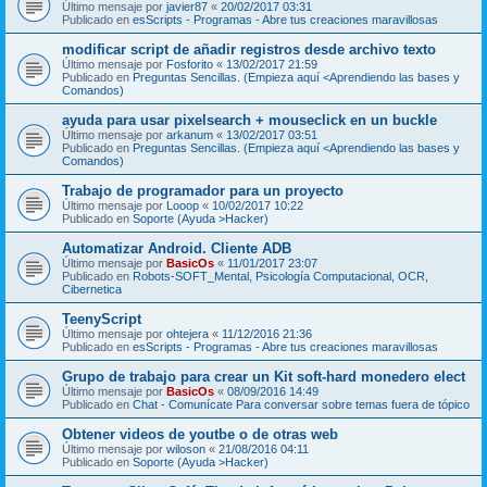
Último mensaje por
javier87
«
20/02/2017 03:31
Publicado en
esScripts - Programas - Abre tus creaciones maravillosas
modificar script de añadir registros desde archivo texto
Último mensaje por
Fosforito
«
13/02/2017 21:59
Publicado en
Preguntas Sencillas. (Empieza aquí <Aprendiendo las bases y
Comandos)
ayuda para usar pixelsearch + mouseclick en un buckle
Último mensaje por
arkanum
«
13/02/2017 03:51
Publicado en
Preguntas Sencillas. (Empieza aquí <Aprendiendo las bases y
Comandos)
Trabajo de programador para un proyecto
Último mensaje por
Looop
«
10/02/2017 10:22
Publicado en
Soporte (Ayuda >Hacker)
Automatizar Android. Cliente ADB
Último mensaje por
BasicOs
«
11/01/2017 23:07
Publicado en
Robots-SOFT_Mental, Psicología Computacional, OCR,
Cibernetica
TeenyScript
Último mensaje por
ohtejera
«
11/12/2016 21:36
Publicado en
esScripts - Programas - Abre tus creaciones maravillosas
Grupo de trabajo para crear un Kit soft-hard monedero elect
Último mensaje por
BasicOs
«
08/09/2016 14:49
Publicado en
Chat - Comunícate Para conversar sobre temas fuera de tópico
Obtener videos de youtbe o de otras web
Último mensaje por
wiloson
«
21/08/2016 04:11
Publicado en
Soporte (Ayuda >Hacker)