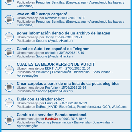
Publicado en
Preguntas Sencillas. (Empieza aquí <Aprendiendo las bases y
Comandos)
wav en dll? vengo cargado!
Último mensaje por
alexisvz
«
30/09/2018 18:36
Publicado en
Preguntas Sencillas. (Empieza aquí <Aprendiendo las bases y
Comandos)
poner información dentro de un archivo de imagen
Último mensaje por
Jonny
«
25/09/2018 19:21
Publicado en
Soporte (Ayuda >Hacker)
Canal de Autoit en español de Telegram
Último mensaje por
chekok
«
30/08/2018 15:10
Publicado en
Soporte (Ayuda >Hacker)
CUAL ES LA MEJOR VERSION DE AUTOIT
Último mensaje por
BERT_AUT
«
27/08/2018 21:34
Publicado en
Welcome ¡ Presentación - Bienvenida - Boas-vindas! -
Apresentações
Crear carpetas a partir de una lista de carpetas elegibles
Último mensaje por
Fosforito
«
15/08/2018 23:54
Publicado en
Soporte (Ayuda >Hacker)
Duda con aspirador robot
Último mensaje por
EnriqueG
«
07/08/2018 02:29
Publicado en
RoBots_HARD: Electrónica, PsicoInformática, OCR, WebCams
Cambio de servidor. Parada ocasional.
Último mensaje por
BasicOs
«
09/02/2018 18:45
Publicado en
Welcome ¡ Presentación - Bienvenida - Boas-vindas! -
Apresentações