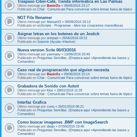
Traspaso Ciber-Café, Tienda informática en Las Palmas
Último mensaje por
BasicOs
«
08/08/2016 23:17
Publicado en
Chat - Comunícate Para conversar sobre temas fuera de tópico
NGT File Renamer
Último mensaje por
Manuel15
«
08/08/2016 18:13
Publicado en
esScripts - Programas - Abre tus creaciones maravillosas
Asignar letras en los botenes de un Jostick
Último mensaje por
artepad
«
25/06/2016 00:51
Publicado en
Soporte (Ayuda >Hacker)
Nueva version Scite 06/03/2016
Último mensaje por
yasmany
«
13/06/2016 20:49
Publicado en
Preguntas Sencillas. (Empieza aquí <Aprendiendo las bases y
Comandos)
Caso real de programación que alguien necesita
Último mensaje por
BasicOs
«
09/06/2016 10:14
Publicado en
Chat - Comunícate Para conversar sobre temas fuera de tópico
Grabadora de Sonido con Autoit
Último mensaje por
Kiox
«
28/01/2016 11:26
Publicado en
Chat - Comunícate Para conversar sobre temas fuera de tópico
Interfaz Grafica
Último mensaje por
curtu
«
26/01/2016 06:21
Publicado en
Preguntas Sencillas. (Empieza aquí <Aprendiendo las bases y
Comandos)
Como buscar imagenes .BMP con ImageSearch
Último mensaje por
diego
«
07/09/2015 19:46
Publicado en
Preguntas Sencillas. (Empieza aquí <Aprendiendo las bases y
Comandos)