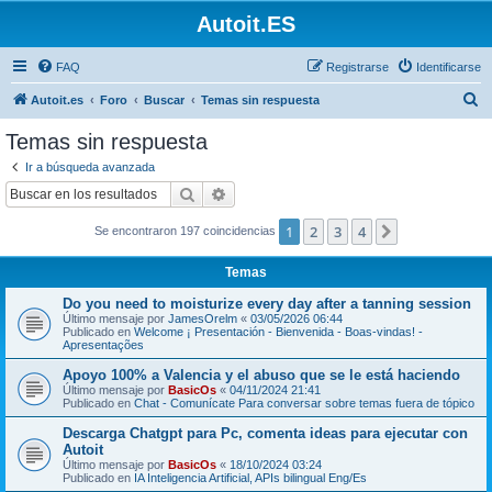
Autoit.ES
FAQ
Registrarse
Identificarse
B
Autoit.es
Foro
Buscar
Temas sin respuesta
u
Temas sin respuesta
s
Ir a búsqueda avanzada
c
Buscar
Búsqueda avanzada
a
1
2
3
4
Siguiente
Se encontraron 197 coincidencias
r
Temas
Do you need to moisturize every day after a tanning session
Último mensaje por
JamesOrelm
«
03/05/2026 06:44
Publicado en
Welcome ¡ Presentación - Bienvenida - Boas-vindas! -
Apresentações
Apoyo 100% a Valencia y el abuso que se le está haciendo
Último mensaje por
BasicOs
«
04/11/2024 21:41
Publicado en
Chat - Comunícate Para conversar sobre temas fuera de tópico
Descarga Chatgpt para Pc, comenta ideas para ejecutar con
Autoit
Último mensaje por
BasicOs
«
18/10/2024 03:24
Publicado en
IA Inteligencia Artificial, APIs bilingual Eng/Es