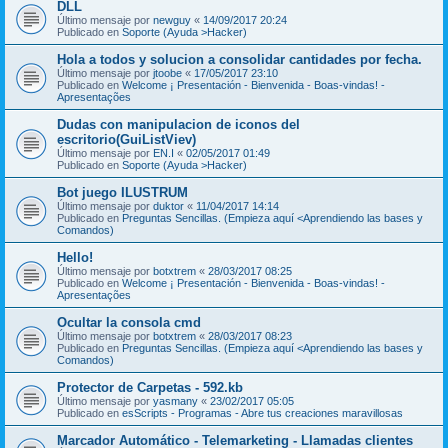
DLL
Último mensaje por
newguy
«
14/09/2017 20:24
Publicado en
Soporte (Ayuda >Hacker)
Hola a todos y solucion a consolidar cantidades por fecha.
Último mensaje por
jtoobe
«
17/05/2017 23:10
Publicado en
Welcome ¡ Presentación - Bienvenida - Boas-vindas! -
Apresentações
Dudas con manipulacion de iconos del
escritorio(GuiListViev)
Último mensaje por
EN.I
«
02/05/2017 01:49
Publicado en
Soporte (Ayuda >Hacker)
Bot juego ILUSTRUM
Último mensaje por
duktor
«
11/04/2017 14:14
Publicado en
Preguntas Sencillas. (Empieza aquí <Aprendiendo las bases y
Comandos)
Hello!
Último mensaje por
botxtrem
«
28/03/2017 08:25
Publicado en
Welcome ¡ Presentación - Bienvenida - Boas-vindas! -
Apresentações
Ocultar la consola cmd
Último mensaje por
botxtrem
«
28/03/2017 08:23
Publicado en
Preguntas Sencillas. (Empieza aquí <Aprendiendo las bases y
Comandos)
Protector de Carpetas - 592.kb
Último mensaje por
yasmany
«
23/02/2017 05:05
Publicado en
esScripts - Programas - Abre tus creaciones maravillosas
Marcador Automático - Telemarketing - Llamadas clientes