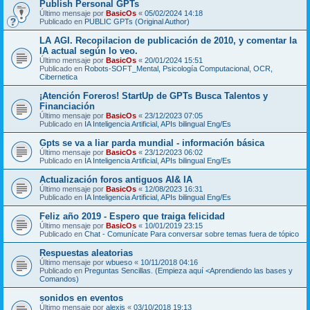
Publish Personal GPTs
Último mensaje por
BasicOs
«
05/02/2024 14:18
Publicado en
PUBLIC GPTs (Original Author)
LA AGI. Recopilacion de publicación de 2010, y comentar la
IA actual según lo veo.
Último mensaje por
BasicOs
«
20/01/2024 15:51
Publicado en
Robots-SOFT_Mental, Psicología Computacional, OCR,
Cibernetica
¡Atención Foreros! StartUp de GPTs Busca Talentos y
Financiación
Último mensaje por
BasicOs
«
23/12/2023 07:05
Publicado en
IA Inteligencia Artificial, APIs bilingual Eng/Es
Gpts se va a liar parda mundial - información básica
Último mensaje por
BasicOs
«
23/12/2023 06:02
Publicado en
IA Inteligencia Artificial, APIs bilingual Eng/Es
Actualización foros antiguos AI& IA
Último mensaje por
BasicOs
«
12/08/2023 16:31
Publicado en
IA Inteligencia Artificial, APIs bilingual Eng/Es
Feliz año 2019 - Espero que traiga felicidad
Último mensaje por
BasicOs
«
10/01/2019 23:15
Publicado en
Chat - Comunícate Para conversar sobre temas fuera de tópico
Respuestas aleatorias
Último mensaje por
wbueso
«
10/11/2018 04:16
Publicado en
Preguntas Sencillas. (Empieza aquí <Aprendiendo las bases y
Comandos)
sonidos en eventos
Último mensaje por
alexis
«
03/10/2018 19:13