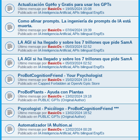
Actualización Gpt4o y Gratis para usar los GPTs
Último mensaje por
BasicOs
«
19/05/2024 15:08
Publicado en
IA Inteligencia Artificial, APIs bilingual Eng/Es
Como afinar prompts. La ingeniería de prompts de IA está
muerta.
Último mensaje por
BasicOs
«
07/04/2024 19:39
Publicado en
IA Inteligencia Artificial, APIs bilingual Eng/Es
LA AGI si ha llegado y sobre los 7 trillones que pide SamA
Último mensaje por
BasicOs
«
05/03/2024 02:52
Publicado en
IA Inteligencia Artificial, APIs bilingual Eng/Es
LA AGI si ha llegado y sobre los 7 trillones que pide SamA
Último mensaje por
BasicOs
«
05/03/2024 02:52
Publicado en
IA Inteligencia Artificial, APIs bilingual Eng/Es
ProBotCognitionFriend - Your Psychologist
Último mensaje por
BasicOs
«
15/02/2024 19:14
Publicado en
Capped Forbidden at OpenAi Gpts Store
ProBotPlants - Ayuda con Plantas
Último mensaje por
BasicOs
«
13/02/2024 19:18
Publicado en
PUBLIC GPTs (Original Author)
Psycologist - Psicólogo - ProBotCognitionFriend ***
Último mensaje por
BasicOs
«
13/02/2024 18:52
Publicado en
PUBLIC GPTs (Original Author)
Automatizador IA Multion.ai
Último mensaje por
BasicOs
«
12/02/2024 00:28
Publicado en
IA Inteligencia Artificial, APIs bilingual Eng/Es