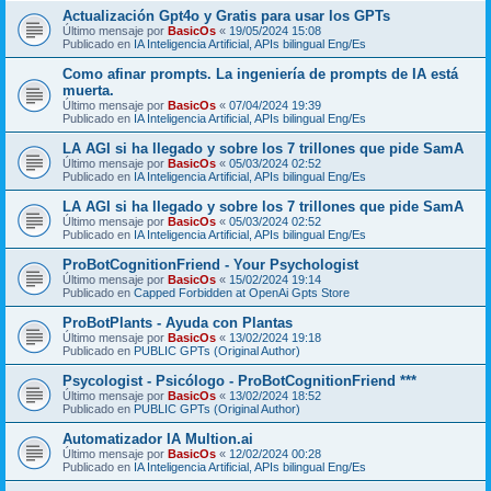
Actualización Gpt4o y Gratis para usar los GPTs
Último mensaje por
BasicOs
«
19/05/2024 15:08
Publicado en
IA Inteligencia Artificial, APIs bilingual Eng/Es
Como afinar prompts. La ingeniería de prompts de IA está
muerta.
Último mensaje por
BasicOs
«
07/04/2024 19:39
Publicado en
IA Inteligencia Artificial, APIs bilingual Eng/Es
LA AGI si ha llegado y sobre los 7 trillones que pide SamA
Último mensaje por
BasicOs
«
05/03/2024 02:52
Publicado en
IA Inteligencia Artificial, APIs bilingual Eng/Es
LA AGI si ha llegado y sobre los 7 trillones que pide SamA
Último mensaje por
BasicOs
«
05/03/2024 02:52
Publicado en
IA Inteligencia Artificial, APIs bilingual Eng/Es
ProBotCognitionFriend - Your Psychologist
Último mensaje por
BasicOs
«
15/02/2024 19:14
Publicado en
Capped Forbidden at OpenAi Gpts Store
ProBotPlants - Ayuda con Plantas
Último mensaje por
BasicOs
«
13/02/2024 19:18
Publicado en
PUBLIC GPTs (Original Author)
Psycologist - Psicólogo - ProBotCognitionFriend ***
Último mensaje por
BasicOs
«
13/02/2024 18:52
Publicado en
PUBLIC GPTs (Original Author)
Automatizador IA Multion.ai
Último mensaje por
BasicOs
«
12/02/2024 00:28
Publicado en
IA Inteligencia Artificial, APIs bilingual Eng/Es