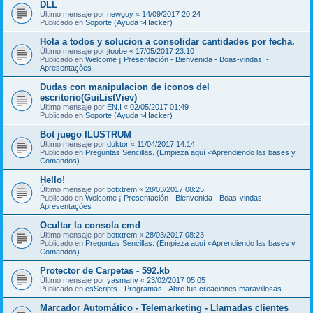
DLL
Último mensaje por
newguy
«
14/09/2017 20:24
Publicado en
Soporte (Ayuda >Hacker)
Hola a todos y solucion a consolidar cantidades por fecha.
Último mensaje por
jtoobe
«
17/05/2017 23:10
Publicado en
Welcome ¡ Presentación - Bienvenida - Boas-vindas! -
Apresentações
Dudas con manipulacion de iconos del
escritorio(GuiListViev)
Último mensaje por
EN.I
«
02/05/2017 01:49
Publicado en
Soporte (Ayuda >Hacker)
Bot juego ILUSTRUM
Último mensaje por
duktor
«
11/04/2017 14:14
Publicado en
Preguntas Sencillas. (Empieza aquí <Aprendiendo las bases y
Comandos)
Hello!
Último mensaje por
botxtrem
«
28/03/2017 08:25
Publicado en
Welcome ¡ Presentación - Bienvenida - Boas-vindas! -
Apresentações
Ocultar la consola cmd
Último mensaje por
botxtrem
«
28/03/2017 08:23
Publicado en
Preguntas Sencillas. (Empieza aquí <Aprendiendo las bases y
Comandos)
Protector de Carpetas - 592.kb
Último mensaje por
yasmany
«
23/02/2017 05:05
Publicado en
esScripts - Programas - Abre tus creaciones maravillosas
Marcador Automático - Telemarketing - Llamadas clientes