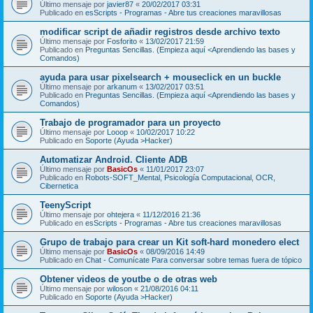
Último mensaje por
javier87
«
20/02/2017 03:31
Publicado en
esScripts - Programas - Abre tus creaciones maravillosas
modificar script de añadir registros desde archivo texto
Último mensaje por
Fosforito
«
13/02/2017 21:59
Publicado en
Preguntas Sencillas. (Empieza aquí <Aprendiendo las bases y
Comandos)
ayuda para usar pixelsearch + mouseclick en un buckle
Último mensaje por
arkanum
«
13/02/2017 03:51
Publicado en
Preguntas Sencillas. (Empieza aquí <Aprendiendo las bases y
Comandos)
Trabajo de programador para un proyecto
Último mensaje por
Looop
«
10/02/2017 10:22
Publicado en
Soporte (Ayuda >Hacker)
Automatizar Android. Cliente ADB
Último mensaje por
BasicOs
«
11/01/2017 23:07
Publicado en
Robots-SOFT_Mental, Psicología Computacional, OCR,
Cibernetica
TeenyScript
Último mensaje por
ohtejera
«
11/12/2016 21:36
Publicado en
esScripts - Programas - Abre tus creaciones maravillosas
Grupo de trabajo para crear un Kit soft-hard monedero elect
Último mensaje por
BasicOs
«
08/09/2016 14:49
Publicado en
Chat - Comunícate Para conversar sobre temas fuera de tópico
Obtener videos de youtbe o de otras web
Último mensaje por
wiloson
«
21/08/2016 04:11
Publicado en
Soporte (Ayuda >Hacker)