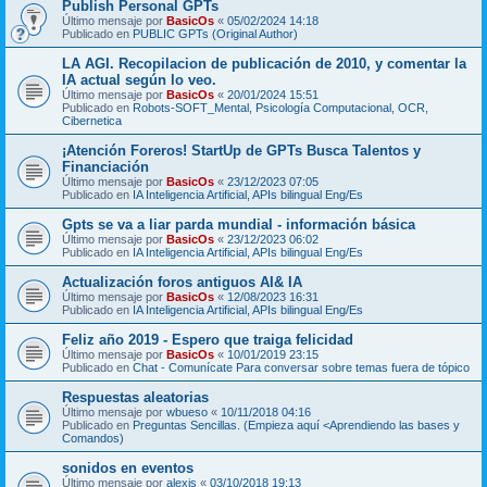
Publish Personal GPTs
Último mensaje por
BasicOs
«
05/02/2024 14:18
Publicado en
PUBLIC GPTs (Original Author)
LA AGI. Recopilacion de publicación de 2010, y comentar la
IA actual según lo veo.
Último mensaje por
BasicOs
«
20/01/2024 15:51
Publicado en
Robots-SOFT_Mental, Psicología Computacional, OCR,
Cibernetica
¡Atención Foreros! StartUp de GPTs Busca Talentos y
Financiación
Último mensaje por
BasicOs
«
23/12/2023 07:05
Publicado en
IA Inteligencia Artificial, APIs bilingual Eng/Es
Gpts se va a liar parda mundial - información básica
Último mensaje por
BasicOs
«
23/12/2023 06:02
Publicado en
IA Inteligencia Artificial, APIs bilingual Eng/Es
Actualización foros antiguos AI& IA
Último mensaje por
BasicOs
«
12/08/2023 16:31
Publicado en
IA Inteligencia Artificial, APIs bilingual Eng/Es
Feliz año 2019 - Espero que traiga felicidad
Último mensaje por
BasicOs
«
10/01/2019 23:15
Publicado en
Chat - Comunícate Para conversar sobre temas fuera de tópico
Respuestas aleatorias
Último mensaje por
wbueso
«
10/11/2018 04:16
Publicado en
Preguntas Sencillas. (Empieza aquí <Aprendiendo las bases y
Comandos)
sonidos en eventos
Último mensaje por
alexis
«
03/10/2018 19:13