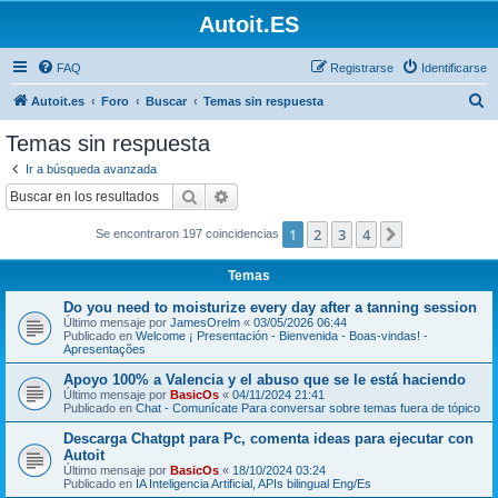
Autoit.ES
FAQ
Registrarse
Identificarse
B
Autoit.es
Foro
Buscar
Temas sin respuesta
u
Temas sin respuesta
s
Ir a búsqueda avanzada
c
Buscar
Búsqueda avanzada
a
1
2
3
4
Siguiente
Se encontraron 197 coincidencias
r
Temas
Do you need to moisturize every day after a tanning session
Último mensaje por
JamesOrelm
«
03/05/2026 06:44
Publicado en
Welcome ¡ Presentación - Bienvenida - Boas-vindas! -
Apresentações
Apoyo 100% a Valencia y el abuso que se le está haciendo
Último mensaje por
BasicOs
«
04/11/2024 21:41
Publicado en
Chat - Comunícate Para conversar sobre temas fuera de tópico
Descarga Chatgpt para Pc, comenta ideas para ejecutar con
Autoit
Último mensaje por
BasicOs
«
18/10/2024 03:24
Publicado en
IA Inteligencia Artificial, APIs bilingual Eng/Es