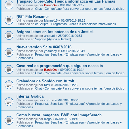
Traspaso Ciber-Café, Tienda informática en Las Palmas
Último mensaje por
BasicOs
«
08/08/2016 23:17
Publicado en
Chat - Comunícate Para conversar sobre temas fuera de tópico
NGT File Renamer
Último mensaje por
Manuel15
«
08/08/2016 18:13
Publicado en
esScripts - Programas - Abre tus creaciones maravillosas
Asignar letras en los botenes de un Jostick
Último mensaje por
artepad
«
25/06/2016 00:51
Publicado en
Soporte (Ayuda >Hacker)
Nueva version Scite 06/03/2016
Último mensaje por
yasmany
«
13/06/2016 20:49
Publicado en
Preguntas Sencillas. (Empieza aquí <Aprendiendo las bases y
Comandos)
Caso real de programación que alguien necesita
Último mensaje por
BasicOs
«
09/06/2016 10:14
Publicado en
Chat - Comunícate Para conversar sobre temas fuera de tópico
Grabadora de Sonido con Autoit
Último mensaje por
Kiox
«
28/01/2016 11:26
Publicado en
Chat - Comunícate Para conversar sobre temas fuera de tópico
Interfaz Grafica
Último mensaje por
curtu
«
26/01/2016 06:21
Publicado en
Preguntas Sencillas. (Empieza aquí <Aprendiendo las bases y
Comandos)
Como buscar imagenes .BMP con ImageSearch
Último mensaje por
diego
«
07/09/2015 19:46
Publicado en
Preguntas Sencillas. (Empieza aquí <Aprendiendo las bases y
Comandos)