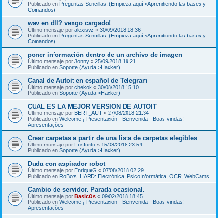
Publicado en
Preguntas Sencillas. (Empieza aquí <Aprendiendo las bases y
Comandos)
wav en dll? vengo cargado!
Último mensaje por
alexisvz
«
30/09/2018 18:36
Publicado en
Preguntas Sencillas. (Empieza aquí <Aprendiendo las bases y
Comandos)
poner información dentro de un archivo de imagen
Último mensaje por
Jonny
«
25/09/2018 19:21
Publicado en
Soporte (Ayuda >Hacker)
Canal de Autoit en español de Telegram
Último mensaje por
chekok
«
30/08/2018 15:10
Publicado en
Soporte (Ayuda >Hacker)
CUAL ES LA MEJOR VERSION DE AUTOIT
Último mensaje por
BERT_AUT
«
27/08/2018 21:34
Publicado en
Welcome ¡ Presentación - Bienvenida - Boas-vindas! -
Apresentações
Crear carpetas a partir de una lista de carpetas elegibles
Último mensaje por
Fosforito
«
15/08/2018 23:54
Publicado en
Soporte (Ayuda >Hacker)
Duda con aspirador robot
Último mensaje por
EnriqueG
«
07/08/2018 02:29
Publicado en
RoBots_HARD: Electrónica, PsicoInformática, OCR, WebCams
Cambio de servidor. Parada ocasional.
Último mensaje por
BasicOs
«
09/02/2018 18:45
Publicado en
Welcome ¡ Presentación - Bienvenida - Boas-vindas! -
Apresentações