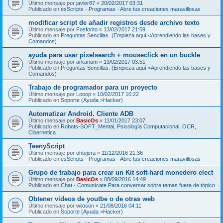
Último mensaje por
javier87
«
20/02/2017 03:31
Publicado en
esScripts - Programas - Abre tus creaciones maravillosas
modificar script de añadir registros desde archivo texto
Último mensaje por
Fosforito
«
13/02/2017 21:59
Publicado en
Preguntas Sencillas. (Empieza aquí <Aprendiendo las bases y
Comandos)
ayuda para usar pixelsearch + mouseclick en un buckle
Último mensaje por
arkanum
«
13/02/2017 03:51
Publicado en
Preguntas Sencillas. (Empieza aquí <Aprendiendo las bases y
Comandos)
Trabajo de programador para un proyecto
Último mensaje por
Looop
«
10/02/2017 10:22
Publicado en
Soporte (Ayuda >Hacker)
Automatizar Android. Cliente ADB
Último mensaje por
BasicOs
«
11/01/2017 23:07
Publicado en
Robots-SOFT_Mental, Psicología Computacional, OCR,
Cibernetica
TeenyScript
Último mensaje por
ohtejera
«
11/12/2016 21:36
Publicado en
esScripts - Programas - Abre tus creaciones maravillosas
Grupo de trabajo para crear un Kit soft-hard monedero elect
Último mensaje por
BasicOs
«
08/09/2016 14:49
Publicado en
Chat - Comunícate Para conversar sobre temas fuera de tópico
Obtener videos de youtbe o de otras web
Último mensaje por
wiloson
«
21/08/2016 04:11
Publicado en
Soporte (Ayuda >Hacker)