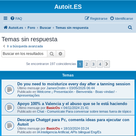
Autoit.ES
FAQ
Registrarse
Identificarse
B
Autoit.es
Foro
Buscar
Temas sin respuesta
u
Temas sin respuesta
s
Ir a búsqueda avanzada
c
Buscar
Búsqueda avanzada
a
1
2
3
4
Siguiente
Se encontraron 197 coincidencias
r
Temas
Do you need to moisturize every day after a tanning session
Último mensaje por
JamesOrelm
«
03/05/2026 06:44
Publicado en
Welcome ¡ Presentación - Bienvenida - Boas-vindas! -
Apresentações
Apoyo 100% a Valencia y el abuso que se le está haciendo
Último mensaje por
BasicOs
«
04/11/2024 21:41
Publicado en
Chat - Comunícate Para conversar sobre temas fuera de tópico
Descarga Chatgpt para Pc, comenta ideas para ejecutar con
Autoit
Último mensaje por
BasicOs
«
18/10/2024 03:24
Publicado en
IA Inteligencia Artificial, APIs bilingual Eng/Es