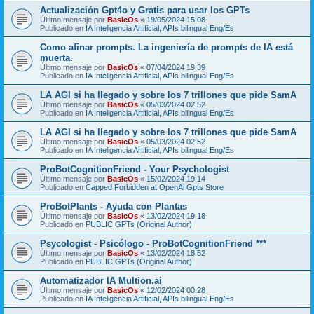
Actualización Gpt4o y Gratis para usar los GPTs
Último mensaje por
BasicOs
«
19/05/2024 15:08
Publicado en
IA Inteligencia Artificial, APIs bilingual Eng/Es
Como afinar prompts. La ingeniería de prompts de IA está
muerta.
Último mensaje por
BasicOs
«
07/04/2024 19:39
Publicado en
IA Inteligencia Artificial, APIs bilingual Eng/Es
LA AGI si ha llegado y sobre los 7 trillones que pide SamA
Último mensaje por
BasicOs
«
05/03/2024 02:52
Publicado en
IA Inteligencia Artificial, APIs bilingual Eng/Es
LA AGI si ha llegado y sobre los 7 trillones que pide SamA
Último mensaje por
BasicOs
«
05/03/2024 02:52
Publicado en
IA Inteligencia Artificial, APIs bilingual Eng/Es
ProBotCognitionFriend - Your Psychologist
Último mensaje por
BasicOs
«
15/02/2024 19:14
Publicado en
Capped Forbidden at OpenAi Gpts Store
ProBotPlants - Ayuda con Plantas
Último mensaje por
BasicOs
«
13/02/2024 19:18
Publicado en
PUBLIC GPTs (Original Author)
Psycologist - Psicólogo - ProBotCognitionFriend ***
Último mensaje por
BasicOs
«
13/02/2024 18:52
Publicado en
PUBLIC GPTs (Original Author)
Automatizador IA Multion.ai
Último mensaje por
BasicOs
«
12/02/2024 00:28
Publicado en
IA Inteligencia Artificial, APIs bilingual Eng/Es