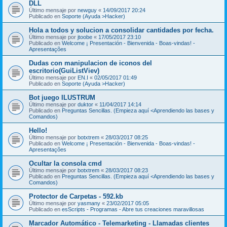
DLL
Último mensaje por
newguy
«
14/09/2017 20:24
Publicado en
Soporte (Ayuda >Hacker)
Hola a todos y solucion a consolidar cantidades por fecha.
Último mensaje por
jtoobe
«
17/05/2017 23:10
Publicado en
Welcome ¡ Presentación - Bienvenida - Boas-vindas! -
Apresentações
Dudas con manipulacion de iconos del
escritorio(GuiListViev)
Último mensaje por
EN.I
«
02/05/2017 01:49
Publicado en
Soporte (Ayuda >Hacker)
Bot juego ILUSTRUM
Último mensaje por
duktor
«
11/04/2017 14:14
Publicado en
Preguntas Sencillas. (Empieza aquí <Aprendiendo las bases y
Comandos)
Hello!
Último mensaje por
botxtrem
«
28/03/2017 08:25
Publicado en
Welcome ¡ Presentación - Bienvenida - Boas-vindas! -
Apresentações
Ocultar la consola cmd
Último mensaje por
botxtrem
«
28/03/2017 08:23
Publicado en
Preguntas Sencillas. (Empieza aquí <Aprendiendo las bases y
Comandos)
Protector de Carpetas - 592.kb
Último mensaje por
yasmany
«
23/02/2017 05:05
Publicado en
esScripts - Programas - Abre tus creaciones maravillosas
Marcador Automático - Telemarketing - Llamadas clientes