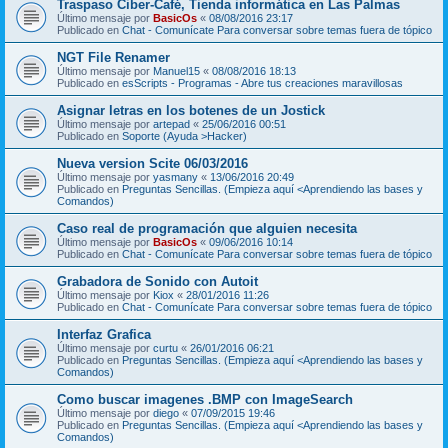
Traspaso Ciber-Café, Tienda informática en Las Palmas
Último mensaje por
BasicOs
«
08/08/2016 23:17
Publicado en
Chat - Comunícate Para conversar sobre temas fuera de tópico
NGT File Renamer
Último mensaje por
Manuel15
«
08/08/2016 18:13
Publicado en
esScripts - Programas - Abre tus creaciones maravillosas
Asignar letras en los botenes de un Jostick
Último mensaje por
artepad
«
25/06/2016 00:51
Publicado en
Soporte (Ayuda >Hacker)
Nueva version Scite 06/03/2016
Último mensaje por
yasmany
«
13/06/2016 20:49
Publicado en
Preguntas Sencillas. (Empieza aquí <Aprendiendo las bases y
Comandos)
Caso real de programación que alguien necesita
Último mensaje por
BasicOs
«
09/06/2016 10:14
Publicado en
Chat - Comunícate Para conversar sobre temas fuera de tópico
Grabadora de Sonido con Autoit
Último mensaje por
Kiox
«
28/01/2016 11:26
Publicado en
Chat - Comunícate Para conversar sobre temas fuera de tópico
Interfaz Grafica
Último mensaje por
curtu
«
26/01/2016 06:21
Publicado en
Preguntas Sencillas. (Empieza aquí <Aprendiendo las bases y
Comandos)
Como buscar imagenes .BMP con ImageSearch
Último mensaje por
diego
«
07/09/2015 19:46
Publicado en
Preguntas Sencillas. (Empieza aquí <Aprendiendo las bases y
Comandos)