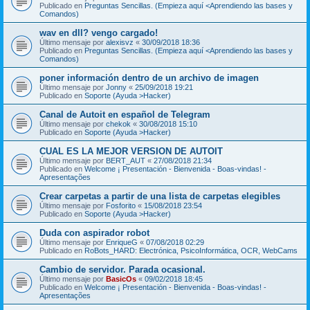
Publicado en
Preguntas Sencillas. (Empieza aquí <Aprendiendo las bases y
Comandos)
wav en dll? vengo cargado!
Último mensaje por
alexisvz
«
30/09/2018 18:36
Publicado en
Preguntas Sencillas. (Empieza aquí <Aprendiendo las bases y
Comandos)
poner información dentro de un archivo de imagen
Último mensaje por
Jonny
«
25/09/2018 19:21
Publicado en
Soporte (Ayuda >Hacker)
Canal de Autoit en español de Telegram
Último mensaje por
chekok
«
30/08/2018 15:10
Publicado en
Soporte (Ayuda >Hacker)
CUAL ES LA MEJOR VERSION DE AUTOIT
Último mensaje por
BERT_AUT
«
27/08/2018 21:34
Publicado en
Welcome ¡ Presentación - Bienvenida - Boas-vindas! -
Apresentações
Crear carpetas a partir de una lista de carpetas elegibles
Último mensaje por
Fosforito
«
15/08/2018 23:54
Publicado en
Soporte (Ayuda >Hacker)
Duda con aspirador robot
Último mensaje por
EnriqueG
«
07/08/2018 02:29
Publicado en
RoBots_HARD: Electrónica, PsicoInformática, OCR, WebCams
Cambio de servidor. Parada ocasional.
Último mensaje por
BasicOs
«
09/02/2018 18:45
Publicado en
Welcome ¡ Presentación - Bienvenida - Boas-vindas! -
Apresentações