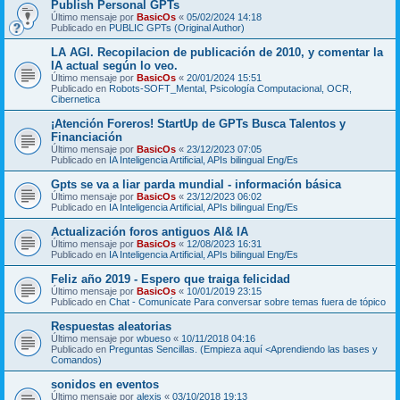
Publish Personal GPTs
Último mensaje por
BasicOs
«
05/02/2024 14:18
Publicado en
PUBLIC GPTs (Original Author)
LA AGI. Recopilacion de publicación de 2010, y comentar la
IA actual según lo veo.
Último mensaje por
BasicOs
«
20/01/2024 15:51
Publicado en
Robots-SOFT_Mental, Psicología Computacional, OCR,
Cibernetica
¡Atención Foreros! StartUp de GPTs Busca Talentos y
Financiación
Último mensaje por
BasicOs
«
23/12/2023 07:05
Publicado en
IA Inteligencia Artificial, APIs bilingual Eng/Es
Gpts se va a liar parda mundial - información básica
Último mensaje por
BasicOs
«
23/12/2023 06:02
Publicado en
IA Inteligencia Artificial, APIs bilingual Eng/Es
Actualización foros antiguos AI& IA
Último mensaje por
BasicOs
«
12/08/2023 16:31
Publicado en
IA Inteligencia Artificial, APIs bilingual Eng/Es
Feliz año 2019 - Espero que traiga felicidad
Último mensaje por
BasicOs
«
10/01/2019 23:15
Publicado en
Chat - Comunícate Para conversar sobre temas fuera de tópico
Respuestas aleatorias
Último mensaje por
wbueso
«
10/11/2018 04:16
Publicado en
Preguntas Sencillas. (Empieza aquí <Aprendiendo las bases y
Comandos)
sonidos en eventos
Último mensaje por
alexis
«
03/10/2018 19:13