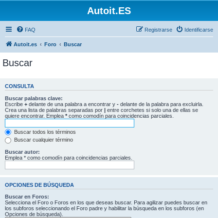
Autoit.ES
FAQ
Registrarse
Identificarse
Autoit.es
Foro
Buscar
Buscar
CONSULTA
Buscar palabras clave:
Escribe
+
delante de una palabra a encontrar y
-
delante de la palabra para excluirla.
Crea una lista de palabras separadas por
|
entre corchetes si solo una de ellas se
quiere encontrar. Emplea
*
como comodín para coincidencias parciales.
Buscar todos los términos
Buscar cualquier término
Buscar autor:
Emplea * como comodín para coincidencias parciales.
OPCIONES DE BÚSQUEDA
Buscar en Foros:
Selecciona el Foro o Foros en los que deseas buscar. Para agilizar puedes buscar en
los subforos seleccionando el Foro padre y habilitar la búsqueda en los subforos (en
Opciones de búsqueda).