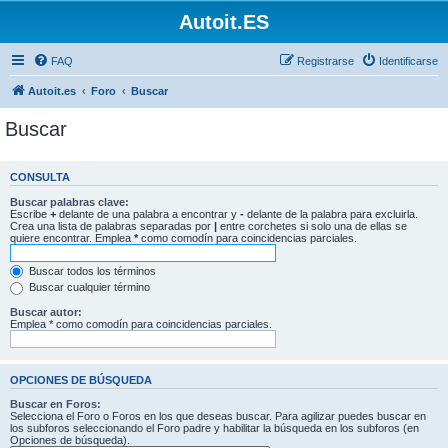
Autoit.ES
FAQ
Registrarse
Identificarse
Autoit.es
Foro
Buscar
Buscar
CONSULTA
Buscar palabras clave:
Escribe
+
delante de una palabra a encontrar y
-
delante de la palabra para excluirla.
Crea una lista de palabras separadas por
|
entre corchetes si solo una de ellas se
quiere encontrar. Emplea
*
como comodín para coincidencias parciales.
Buscar todos los términos
Buscar cualquier término
Buscar autor:
Emplea * como comodín para coincidencias parciales.
OPCIONES DE BÚSQUEDA
Buscar en Foros:
Selecciona el Foro o Foros en los que deseas buscar. Para agilizar puedes buscar en
los subforos seleccionando el Foro padre y habilitar la búsqueda en los subforos (en
Opciones de búsqueda).