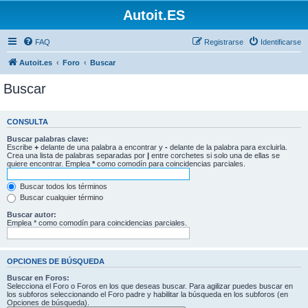
Autoit.ES
FAQ
Registrarse
Identificarse
Autoit.es
Foro
Buscar
Buscar
CONSULTA
Buscar palabras clave:
Escribe
+
delante de una palabra a encontrar y
-
delante de la palabra para excluirla.
Crea una lista de palabras separadas por
|
entre corchetes si solo una de ellas se
quiere encontrar. Emplea
*
como comodín para coincidencias parciales.
Buscar todos los términos
Buscar cualquier término
Buscar autor:
Emplea * como comodín para coincidencias parciales.
OPCIONES DE BÚSQUEDA
Buscar en Foros:
Selecciona el Foro o Foros en los que deseas buscar. Para agilizar puedes buscar en
los subforos seleccionando el Foro padre y habilitar la búsqueda en los subforos (en
Opciones de búsqueda).