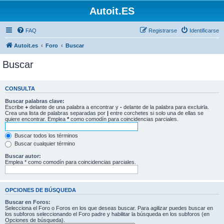
Autoit.ES
FAQ
Registrarse
Identificarse
Autoit.es
Foro
Buscar
Buscar
CONSULTA
Buscar palabras clave:
Escribe
+
delante de una palabra a encontrar y
-
delante de la palabra para excluirla.
Crea una lista de palabras separadas por
|
entre corchetes si solo una de ellas se
quiere encontrar. Emplea
*
como comodín para coincidencias parciales.
Buscar todos los términos
Buscar cualquier término
Buscar autor:
Emplea * como comodín para coincidencias parciales.
OPCIONES DE BÚSQUEDA
Buscar en Foros:
Selecciona el Foro o Foros en los que deseas buscar. Para agilizar puedes buscar en
los subforos seleccionando el Foro padre y habilitar la búsqueda en los subforos (en
Opciones de búsqueda).