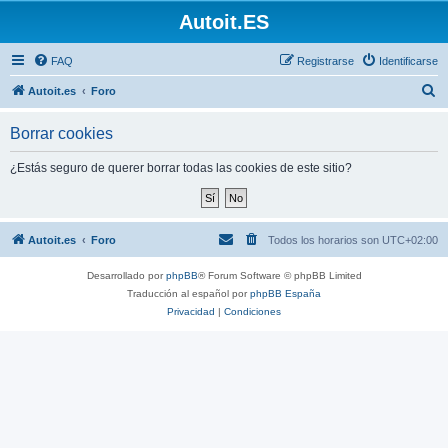
Autoit.ES
FAQ
Registrarse
Identificarse
B
Autoit.es
Foro
u
Borrar cookies
s
c
¿Estás seguro de querer borrar todas las cookies de este sitio?
a
r
Autoit.es
Foro
Todos los horarios son
UTC+02:00
Desarrollado por
phpBB
® Forum Software © phpBB Limited
Traducción al español por
phpBB España
Privacidad
|
Condiciones