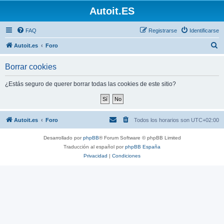
Autoit.ES
FAQ
Registrarse
Identificarse
B
Autoit.es
Foro
u
Borrar cookies
s
c
¿Estás seguro de querer borrar todas las cookies de este sitio?
a
r
Autoit.es
Foro
Todos los horarios son
UTC+02:00
Desarrollado por
phpBB
® Forum Software © phpBB Limited
Traducción al español por
phpBB España
Privacidad
|
Condiciones