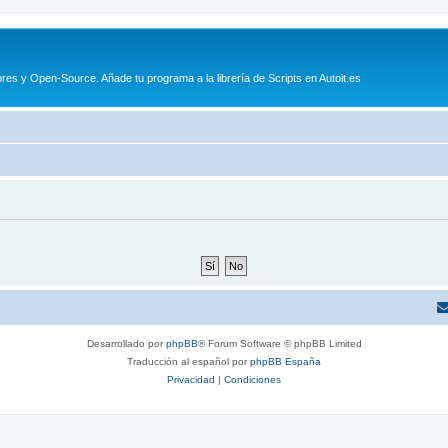
es y Open-Source. Añade tu programa a la librería de Scripts en Autoit.es
Desarrollado por
phpBB
® Forum Software © phpBB Limited
Traducción al español por
phpBB España
Privacidad
|
Condiciones