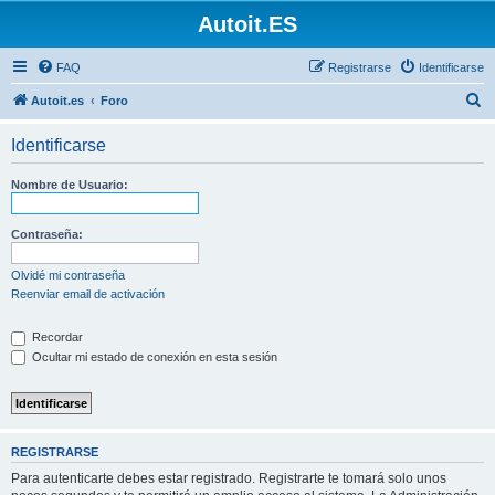
Autoit.ES
FAQ
Registrarse
Identificarse
B
Autoit.es
Foro
u
Identificarse
s
c
Nombre de Usuario:
a
r
Contraseña:
Olvidé mi contraseña
Reenviar email de activación
Recordar
Ocultar mi estado de conexión en esta sesión
REGISTRARSE
Para autenticarte debes estar registrado. Registrarte te tomará solo unos