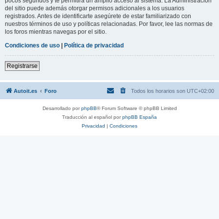
pocos segundos y te permitirá un amplio acceso al sistema. La Administración
del sitio puede además otorgar permisos adicionales a los usuarios
registrados. Antes de identificarte asegúrete de estar familiarizado con
nuestros términos de uso y políticas relacionadas. Por favor, lee las normas de
los foros mientras navegas por el sitio.
Condiciones de uso
|
Política de privacidad
Registrarse
Autoit.es
Foro
Todos los horarios son
UTC+02:00
Desarrollado por
phpBB
® Forum Software © phpBB Limited
Traducción al español por
phpBB España
Privacidad
|
Condiciones