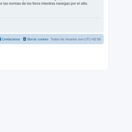
ee las normas de los foros mientras navegas por el sitio.
Contáctanos
Borrar cookies
Todos los horarios son
UTC+02:00