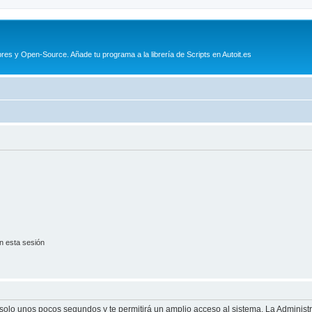
es y Open-Source. Añade tu programa a la librería de Scripts en Autoit.es
n esta sesión
á solo unos pocos segundos y te permitirá un amplio acceso al sistema. La Adminis