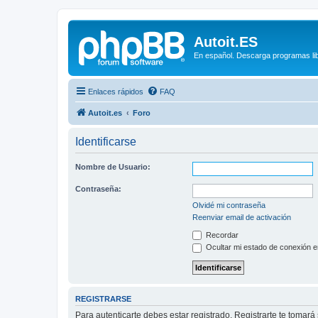
Autoit.ES
En español. Descarga programas libr
Enlaces rápidos
FAQ
Autoit.es
Foro
Identificarse
Nombre de Usuario:
Contraseña:
Olvidé mi contraseña
Reenviar email de activación
Recordar
Ocultar mi estado de conexión e
REGISTRARSE
Para autenticarte debes estar registrado. Registrarte te tomar