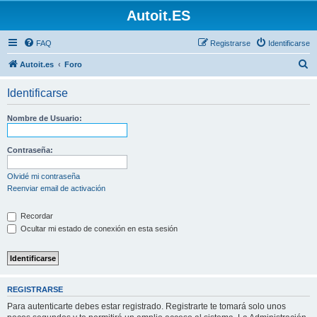
Autoit.ES
FAQ
Registrarse
Identificarse
B
Autoit.es
Foro
u
Identificarse
s
c
Nombre de Usuario:
a
r
Contraseña:
Olvidé mi contraseña
Reenviar email de activación
Recordar
Ocultar mi estado de conexión en esta sesión
REGISTRARSE
Para autenticarte debes estar registrado. Registrarte te tomará solo unos