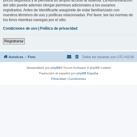
pocos segundos y te permitirá un amplio acceso al sistema. La Administración
del sitio puede además otorgar permisos adicionales a los usuarios
registrados. Antes de identificarte asegúrete de estar familiarizado con
nuestros términos de uso y políticas relacionadas. Por favor, lee las normas de
los foros mientras navegas por el sitio.
Condiciones de uso
|
Política de privacidad
Registrarse
Autoit.es
Foro
Todos los horarios son
UTC+02:00
Desarrollado por
phpBB
® Forum Software © phpBB Limited
Traducción al español por
phpBB España
Privacidad
|
Condiciones