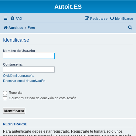
Autoit.ES
FAQ
Registrarse
Identificarse
B
Autoit.es
Foro
u
Identificarse
s
c
Nombre de Usuario:
a
r
Contraseña:
Olvidé mi contraseña
Reenviar email de activación
Recordar
Ocultar mi estado de conexión en esta sesión
REGISTRARSE
Para autenticarte debes estar registrado. Registrarte te tomará solo unos