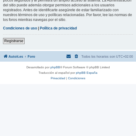
pocos segundos y te permitirá un amplio acceso al sistema. La Administración
del sitio puede además otorgar permisos adicionales a los usuarios
registrados. Antes de identificarte asegúrete de estar familiarizado con
nuestros términos de uso y políticas relacionadas. Por favor, lee las normas de
los foros mientras navegas por el sitio.
Condiciones de uso
|
Política de privacidad
Registrarse
Autoit.es
Foro
Todos los horarios son
UTC+02:00
Desarrollado por
phpBB
® Forum Software © phpBB Limited
Traducción al español por
phpBB España
Privacidad
|
Condiciones