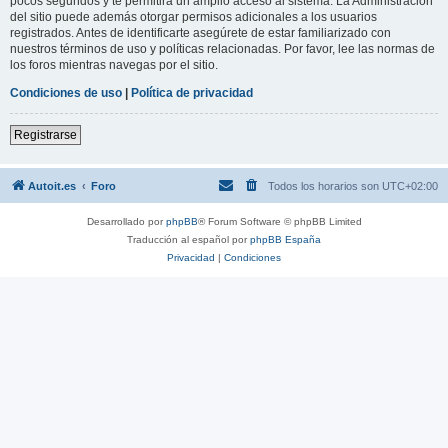
pocos segundos y te permitirá un amplio acceso al sistema. La Administración
del sitio puede además otorgar permisos adicionales a los usuarios
registrados. Antes de identificarte asegúrete de estar familiarizado con
nuestros términos de uso y políticas relacionadas. Por favor, lee las normas de
los foros mientras navegas por el sitio.
Condiciones de uso
|
Política de privacidad
Registrarse
Autoit.es
Foro
Todos los horarios son
UTC+02:00
Desarrollado por
phpBB
® Forum Software © phpBB Limited
Traducción al español por
phpBB España
Privacidad
|
Condiciones