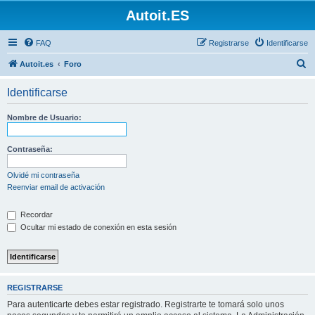
Autoit.ES
FAQ
Registrarse
Identificarse
B
Autoit.es
Foro
u
Identificarse
s
c
Nombre de Usuario:
a
r
Contraseña:
Olvidé mi contraseña
Reenviar email de activación
Recordar
Ocultar mi estado de conexión en esta sesión
REGISTRARSE
Para autenticarte debes estar registrado. Registrarte te tomará solo unos