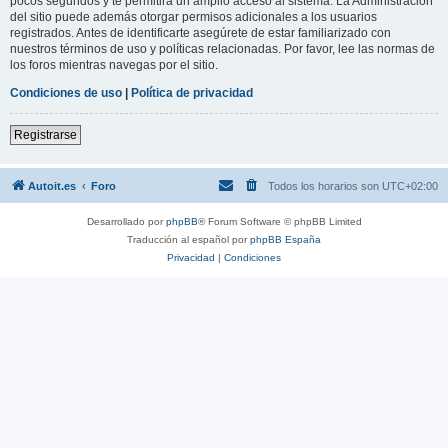
pocos segundos y te permitirá un amplio acceso al sistema. La Administración
del sitio puede además otorgar permisos adicionales a los usuarios
registrados. Antes de identificarte asegúrete de estar familiarizado con
nuestros términos de uso y políticas relacionadas. Por favor, lee las normas de
los foros mientras navegas por el sitio.
Condiciones de uso
|
Política de privacidad
Registrarse
Autoit.es
Foro
Todos los horarios son
UTC+02:00
Desarrollado por
phpBB
® Forum Software © phpBB Limited
Traducción al español por
phpBB España
Privacidad
|
Condiciones