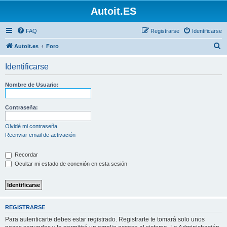
Autoit.ES
FAQ
Registrarse
Identificarse
B
Autoit.es
Foro
u
Identificarse
s
c
Nombre de Usuario:
a
r
Contraseña:
Olvidé mi contraseña
Reenviar email de activación
Recordar
Ocultar mi estado de conexión en esta sesión
REGISTRARSE
Para autenticarte debes estar registrado. Registrarte te tomará solo unos