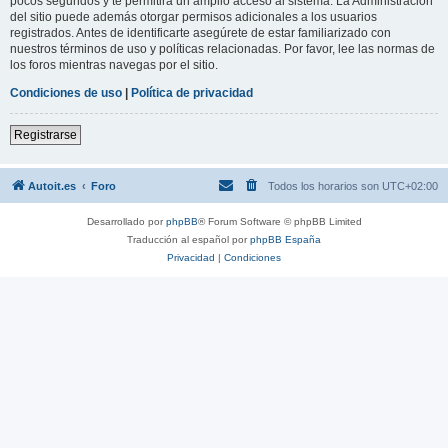
pocos segundos y te permitirá un amplio acceso al sistema. La Administración
del sitio puede además otorgar permisos adicionales a los usuarios
registrados. Antes de identificarte asegúrete de estar familiarizado con
nuestros términos de uso y políticas relacionadas. Por favor, lee las normas de
los foros mientras navegas por el sitio.
Condiciones de uso
|
Política de privacidad
Registrarse
Autoit.es
Foro
Todos los horarios son
UTC+02:00
Desarrollado por
phpBB
® Forum Software © phpBB Limited
Traducción al español por
phpBB España
Privacidad
|
Condiciones