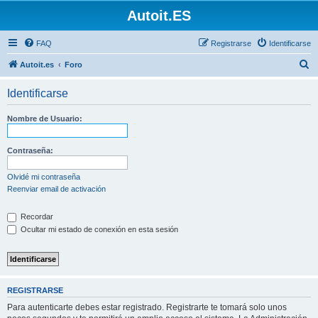
Autoit.ES
FAQ
Registrarse
Identificarse
B
Autoit.es
Foro
u
Identificarse
s
c
Nombre de Usuario:
a
r
Contraseña:
Olvidé mi contraseña
Reenviar email de activación
Recordar
Ocultar mi estado de conexión en esta sesión
REGISTRARSE
Para autenticarte debes estar registrado. Registrarte te tomará solo unos