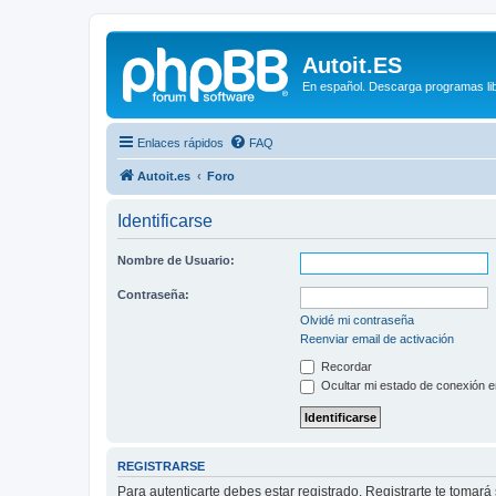
Autoit.ES
En español. Descarga programas libr
Enlaces rápidos
FAQ
Autoit.es
Foro
Identificarse
Nombre de Usuario:
Contraseña:
Olvidé mi contraseña
Reenviar email de activación
Recordar
Ocultar mi estado de conexión e
REGISTRARSE
Para autenticarte debes estar registrado. Registrarte te tomar