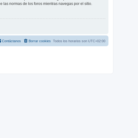
ee las normas de los foros mientras navegas por el sitio.
Contáctanos
Borrar cookies
Todos los horarios son
UTC+02:00