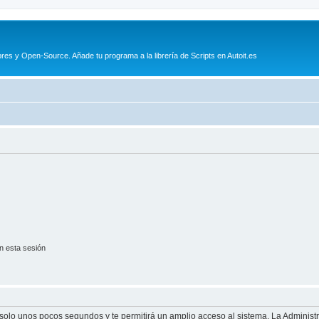
es y Open-Source. Añade tu programa a la librería de Scripts en Autoit.es
n esta sesión
á solo unos pocos segundos y te permitirá un amplio acceso al sistema. La Adminis