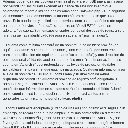
Además podemos crear cookies externas al software phpBB mientras navega
por “Autoit.ES”, las cuales exceden el alcance de este documento que
solamente se refiere a las páginas creadas por el software phpBB. La segunda
vía mediante la que obtenemos su información es mediante lo que usted
envía. Esto puede ser, y no limitado a: envíos como usuario anónimo (de aquí
en adelante “envíos anónimos”), su registro en “Autoit.ES” (de aquí en
adelante “su cuenta”) y mensajes enviados por usted después de registrarse y
mientras se haya identificado (de aquí en adelante “sus mensajes”).
Tu cuenta como mínimo constará de un nombre único de identificación (de
aquí en adelante “su nombre de usuario”), una contraseña personal empleada
para la identificación (de aquí en adelante “su contraseña”) y una dirección de
email personal válida (de aquí en adelante “su email”). La información de su
cuenta en “Autoit.ES” está protegida por las leyes de protección de datos
aplicables en el país en el que estamos instalados. Cualquier información más
allá de su nombre de usuario, su contraseña y su dirección de e-mail
requerida por “Autoit.ES” durante el proceso de registro será obligatoria u
opcional, según el criterio de “Autoit.ES”. En cualquier caso, usted tiene la
opción de qué información en su cuenta será públicamente exhibida. Además,
en su cuenta, usted tiene la opción de activar o desactivar los emails
generados automáticamente por el software phpBB.
Tu contraseña está encriptada (cifrado de una vía) por lo tanto está segura. Sin
embargo, se recomienda que no emplee la misma contraseña en diferentes
websites. Su contraseña garantiza el acceso a su cuenta en “Autoit.ES”, por
favor guárdela cuidadosamente y bajo ninguna circunstancia ningún miembro
“Autoit.ES”, phpBB u otra tercera parte, legítimamente le preguntará su