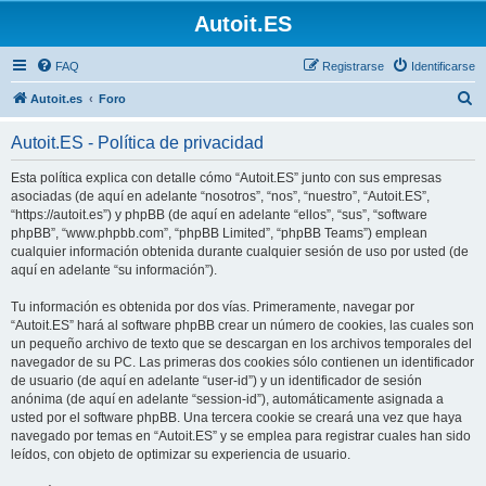
Autoit.ES
FAQ
Registrarse
Identificarse
B
Autoit.es
Foro
u
Autoit.ES - Política de privacidad
s
c
Esta política explica con detalle cómo “Autoit.ES” junto con sus empresas
asociadas (de aquí en adelante “nosotros”, “nos”, “nuestro”, “Autoit.ES”,
a
“https://autoit.es”) y phpBB (de aquí en adelante “ellos”, “sus”, “software
r
phpBB”, “www.phpbb.com”, “phpBB Limited”, “phpBB Teams”) emplean
cualquier información obtenida durante cualquier sesión de uso por usted (de
aquí en adelante “su información”).
Tu información es obtenida por dos vías. Primeramente, navegar por
“Autoit.ES” hará al software phpBB crear un número de cookies, las cuales son
un pequeño archivo de texto que se descargan en los archivos temporales del
navegador de su PC. Las primeras dos cookies sólo contienen un identificador
de usuario (de aquí en adelante “user-id”) y un identificador de sesión
anónima (de aquí en adelante “session-id”), automáticamente asignada a
usted por el software phpBB. Una tercera cookie se creará una vez que haya
navegado por temas en “Autoit.ES” y se emplea para registrar cuales han sido
leídos, con objeto de optimizar su experiencia de usuario.