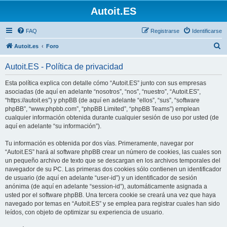
Autoit.ES
FAQ
Registrarse
Identificarse
B
Autoit.es
Foro
u
Autoit.ES - Política de privacidad
s
c
Esta política explica con detalle cómo “Autoit.ES” junto con sus empresas
asociadas (de aquí en adelante “nosotros”, “nos”, “nuestro”, “Autoit.ES”,
a
“https://autoit.es”) y phpBB (de aquí en adelante “ellos”, “sus”, “software
r
phpBB”, “www.phpbb.com”, “phpBB Limited”, “phpBB Teams”) emplean
cualquier información obtenida durante cualquier sesión de uso por usted (de
aquí en adelante “su información”).
Tu información es obtenida por dos vías. Primeramente, navegar por
“Autoit.ES” hará al software phpBB crear un número de cookies, las cuales son
un pequeño archivo de texto que se descargan en los archivos temporales del
navegador de su PC. Las primeras dos cookies sólo contienen un identificador
de usuario (de aquí en adelante “user-id”) y un identificador de sesión
anónima (de aquí en adelante “session-id”), automáticamente asignada a
usted por el software phpBB. Una tercera cookie se creará una vez que haya
navegado por temas en “Autoit.ES” y se emplea para registrar cuales han sido
leídos, con objeto de optimizar su experiencia de usuario.