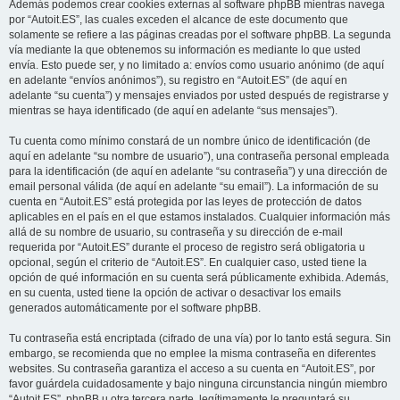
Además podemos crear cookies externas al software phpBB mientras navega
por “Autoit.ES”, las cuales exceden el alcance de este documento que
solamente se refiere a las páginas creadas por el software phpBB. La segunda
vía mediante la que obtenemos su información es mediante lo que usted
envía. Esto puede ser, y no limitado a: envíos como usuario anónimo (de aquí
en adelante “envíos anónimos”), su registro en “Autoit.ES” (de aquí en
adelante “su cuenta”) y mensajes enviados por usted después de registrarse y
mientras se haya identificado (de aquí en adelante “sus mensajes”).
Tu cuenta como mínimo constará de un nombre único de identificación (de
aquí en adelante “su nombre de usuario”), una contraseña personal empleada
para la identificación (de aquí en adelante “su contraseña”) y una dirección de
email personal válida (de aquí en adelante “su email”). La información de su
cuenta en “Autoit.ES” está protegida por las leyes de protección de datos
aplicables en el país en el que estamos instalados. Cualquier información más
allá de su nombre de usuario, su contraseña y su dirección de e-mail
requerida por “Autoit.ES” durante el proceso de registro será obligatoria u
opcional, según el criterio de “Autoit.ES”. En cualquier caso, usted tiene la
opción de qué información en su cuenta será públicamente exhibida. Además,
en su cuenta, usted tiene la opción de activar o desactivar los emails
generados automáticamente por el software phpBB.
Tu contraseña está encriptada (cifrado de una vía) por lo tanto está segura. Sin
embargo, se recomienda que no emplee la misma contraseña en diferentes
websites. Su contraseña garantiza el acceso a su cuenta en “Autoit.ES”, por
favor guárdela cuidadosamente y bajo ninguna circunstancia ningún miembro
“Autoit.ES”, phpBB u otra tercera parte, legítimamente le preguntará su