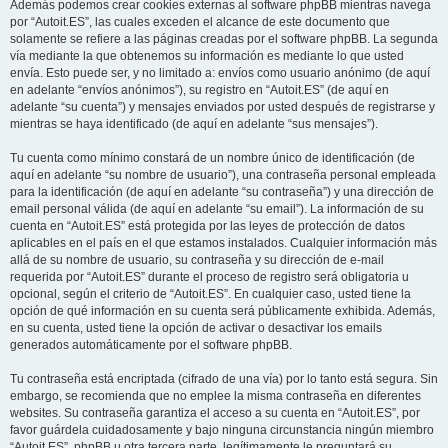
Además podemos crear cookies externas al software phpBB mientras navega
por “Autoit.ES”, las cuales exceden el alcance de este documento que
solamente se refiere a las páginas creadas por el software phpBB. La segunda
vía mediante la que obtenemos su información es mediante lo que usted
envía. Esto puede ser, y no limitado a: envíos como usuario anónimo (de aquí
en adelante “envíos anónimos”), su registro en “Autoit.ES” (de aquí en
adelante “su cuenta”) y mensajes enviados por usted después de registrarse y
mientras se haya identificado (de aquí en adelante “sus mensajes”).
Tu cuenta como mínimo constará de un nombre único de identificación (de
aquí en adelante “su nombre de usuario”), una contraseña personal empleada
para la identificación (de aquí en adelante “su contraseña”) y una dirección de
email personal válida (de aquí en adelante “su email”). La información de su
cuenta en “Autoit.ES” está protegida por las leyes de protección de datos
aplicables en el país en el que estamos instalados. Cualquier información más
allá de su nombre de usuario, su contraseña y su dirección de e-mail
requerida por “Autoit.ES” durante el proceso de registro será obligatoria u
opcional, según el criterio de “Autoit.ES”. En cualquier caso, usted tiene la
opción de qué información en su cuenta será públicamente exhibida. Además,
en su cuenta, usted tiene la opción de activar o desactivar los emails
generados automáticamente por el software phpBB.
Tu contraseña está encriptada (cifrado de una vía) por lo tanto está segura. Sin
embargo, se recomienda que no emplee la misma contraseña en diferentes
websites. Su contraseña garantiza el acceso a su cuenta en “Autoit.ES”, por
favor guárdela cuidadosamente y bajo ninguna circunstancia ningún miembro
“Autoit.ES”, phpBB u otra tercera parte, legítimamente le preguntará su