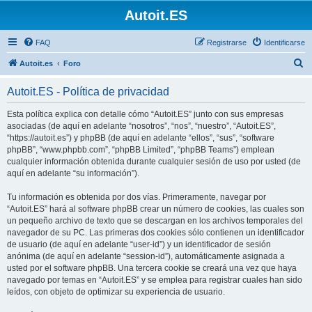
Autoit.ES
FAQ
Registrarse
Identificarse
B
Autoit.es
Foro
u
Autoit.ES - Política de privacidad
s
c
Esta política explica con detalle cómo “Autoit.ES” junto con sus empresas
asociadas (de aquí en adelante “nosotros”, “nos”, “nuestro”, “Autoit.ES”,
a
“https://autoit.es”) y phpBB (de aquí en adelante “ellos”, “sus”, “software
r
phpBB”, “www.phpbb.com”, “phpBB Limited”, “phpBB Teams”) emplean
cualquier información obtenida durante cualquier sesión de uso por usted (de
aquí en adelante “su información”).
Tu información es obtenida por dos vías. Primeramente, navegar por
“Autoit.ES” hará al software phpBB crear un número de cookies, las cuales son
un pequeño archivo de texto que se descargan en los archivos temporales del
navegador de su PC. Las primeras dos cookies sólo contienen un identificador
de usuario (de aquí en adelante “user-id”) y un identificador de sesión
anónima (de aquí en adelante “session-id”), automáticamente asignada a
usted por el software phpBB. Una tercera cookie se creará una vez que haya
navegado por temas en “Autoit.ES” y se emplea para registrar cuales han sido
leídos, con objeto de optimizar su experiencia de usuario.