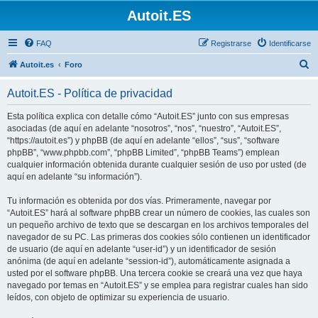
Autoit.ES
FAQ
Registrarse
Identificarse
B
Autoit.es
Foro
u
Autoit.ES - Política de privacidad
s
c
Esta política explica con detalle cómo “Autoit.ES” junto con sus empresas
asociadas (de aquí en adelante “nosotros”, “nos”, “nuestro”, “Autoit.ES”,
a
“https://autoit.es”) y phpBB (de aquí en adelante “ellos”, “sus”, “software
r
phpBB”, “www.phpbb.com”, “phpBB Limited”, “phpBB Teams”) emplean
cualquier información obtenida durante cualquier sesión de uso por usted (de
aquí en adelante “su información”).
Tu información es obtenida por dos vías. Primeramente, navegar por
“Autoit.ES” hará al software phpBB crear un número de cookies, las cuales son
un pequeño archivo de texto que se descargan en los archivos temporales del
navegador de su PC. Las primeras dos cookies sólo contienen un identificador
de usuario (de aquí en adelante “user-id”) y un identificador de sesión
anónima (de aquí en adelante “session-id”), automáticamente asignada a
usted por el software phpBB. Una tercera cookie se creará una vez que haya
navegado por temas en “Autoit.ES” y se emplea para registrar cuales han sido
leídos, con objeto de optimizar su experiencia de usuario.