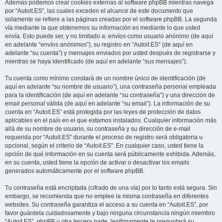
Además podemos crear cookies externas al software phpBB mientras navega
por “Autoit.ES”, las cuales exceden el alcance de este documento que
solamente se refiere a las páginas creadas por el software phpBB. La segunda
vía mediante la que obtenemos su información es mediante lo que usted
envía. Esto puede ser, y no limitado a: envíos como usuario anónimo (de aquí
en adelante “envíos anónimos”), su registro en “Autoit.ES” (de aquí en
adelante “su cuenta”) y mensajes enviados por usted después de registrarse y
mientras se haya identificado (de aquí en adelante “sus mensajes”).
Tu cuenta como mínimo constará de un nombre único de identificación (de
aquí en adelante “su nombre de usuario”), una contraseña personal empleada
para la identificación (de aquí en adelante “su contraseña”) y una dirección de
email personal válida (de aquí en adelante “su email”). La información de su
cuenta en “Autoit.ES” está protegida por las leyes de protección de datos
aplicables en el país en el que estamos instalados. Cualquier información más
allá de su nombre de usuario, su contraseña y su dirección de e-mail
requerida por “Autoit.ES” durante el proceso de registro será obligatoria u
opcional, según el criterio de “Autoit.ES”. En cualquier caso, usted tiene la
opción de qué información en su cuenta será públicamente exhibida. Además,
en su cuenta, usted tiene la opción de activar o desactivar los emails
generados automáticamente por el software phpBB.
Tu contraseña está encriptada (cifrado de una vía) por lo tanto está segura. Sin
embargo, se recomienda que no emplee la misma contraseña en diferentes
websites. Su contraseña garantiza el acceso a su cuenta en “Autoit.ES”, por
favor guárdela cuidadosamente y bajo ninguna circunstancia ningún miembro
“Autoit.ES”, phpBB u otra tercera parte, legítimamente le preguntará su