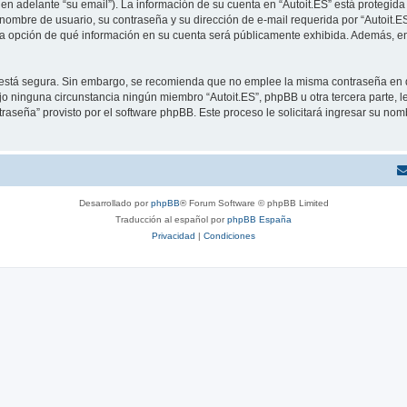
en adelante “su email”). La información de su cuenta en “Autoit.ES” está protegida 
ombre de usuario, su contraseña y su dirección de e-mail requerida por “Autoit.ES”
e la opción de qué información en su cuenta será públicamente exhibida. Además, en 
to está segura. Sin embargo, se recomienda que no emplee la misma contraseña en 
o ninguna circunstancia ningún miembro “Autoit.ES”, phpBB u otra tercera parte, l
traseña” provisto por el software phpBB. Este proceso le solicitará ingresar su no
Desarrollado por
phpBB
® Forum Software © phpBB Limited
Traducción al español por
phpBB España
Privacidad
|
Condiciones