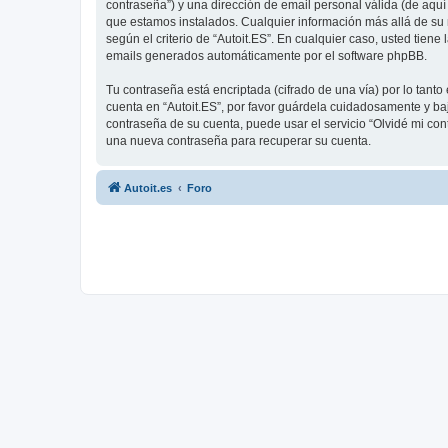
contraseña”) y una dirección de email personal válida (de aquí 
que estamos instalados. Cualquier información más allá de su n
según el criterio de “Autoit.ES”. En cualquier caso, usted tien
emails generados automáticamente por el software phpBB.
Tu contraseña está encriptada (cifrado de una vía) por lo tan
cuenta en “Autoit.ES”, por favor guárdela cuidadosamente y baj
contraseña de su cuenta, puede usar el servicio “Olvidé mi con
una nueva contraseña para recuperar su cuenta.
Autoit.es
Foro