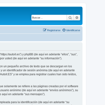
Buscar
Búsqueda avanza
Registrarse
Identificarse
ttps://autoit.es”) y phpBB (de aquí en adelante “ellos”, “sus”,
r usted (de aquí en adelante “su información”).
son un pequeño archivo de texto que se descargan en los
 y un identificador de sesión anónima (de aquí en adelante
toit.ES” y se emplea para registrar cuales han sido leídos,
e solamente se refiere a las páginas creadas por el software
 usuario anónimo (de aquí en adelante “envíos anónimos”), su
de aquí en adelante “sus mensajes”).
leada para la identificación (de aquí en adelante “su