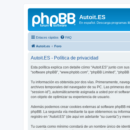
Autoit.ES
En español. Descarga programas libr
Enlaces rápidos
FAQ
Autoit.es
Foro
Autoit.ES - Política de privacidad
Esta política explica con detalle cómo “Autoit.ES” junto con sus 
“software phpBB”, “www.phpbb.com”, “phpBB Limited”, “phpBB T
Tu información es obtenida por dos vías. Primeramente, navega
archivos temporales del navegador de su PC. Las primeras dos 
“session-id”), automáticamente asignada a usted por el softwa
con objeto de optimizar su experiencia de usuario.
Además podemos crear cookies externas al software phpBB mien
phpBB. La segunda vía mediante la que obtenemos su informaci
registro en “Autoit.ES” (de aquí en adelante “su cuenta”) y me
Tu cuenta como mínimo constará de un nombre único de identifi