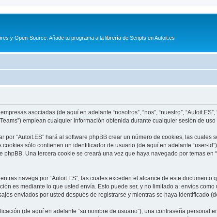
es y Open-Source. Añade tu programa a la librería de Scripts en Autoit.es
empresas asociadas (de aquí en adelante “nosotros”, “nos”, “nuestro”, “Autoit.ES”, “h
eams”) emplean cualquier información obtenida durante cualquier sesión de uso po
r por “Autoit.ES” hará al software phpBB crear un número de cookies, las cuales 
cookies sólo contienen un identificador de usuario (de aquí en adelante “user-id”)
re phpBB. Una tercera cookie se creará una vez que haya navegado por temas en “Au
tras navega por “Autoit.ES”, las cuales exceden el alcance de este documento qu
ón es mediante lo que usted envía. Esto puede ser, y no limitado a: envíos como
nsajes enviados por usted después de registrarse y mientras se haya identificado (
cación (de aquí en adelante “su nombre de usuario”), una contraseña personal emp