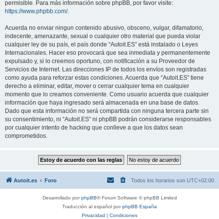
permisible. Para más información sobre phpBB, por favor visite:
https://www.phpbb.com/
.
Acuerda no enviar ningun contenido abusivo, obsceno, vulgar, difamatorio,
indecente, amenazante, sexual o cualquier otro material que pueda violar
cualquier ley de su país, el país donde “Autoit.ES” está instalado o Leyes
Internacionales. Hacer eso provocará que sea inmediata y permanentemente
expulsado y, si lo creemos oportuno, con notificación a su Proveedor de
Servicios de Internet. Las direcciones IP de todos los envíos son registradas
como ayuda para reforzar estas condiciones. Acuerda que “Autoit.ES” tiene
derecho a eliminar, editar, mover o cerrar cualquier tema en cualquier
momento que lo creamos conveniente. Como usuario acuerda que cualquier
información que haya ingresado será almacenada en una base de datos.
Dado que esta información no será compartida con ninguna tercera parte sin
su consentimiento, ni “Autoit.ES” ni phpBB podrán considerarse responsables
por cualquier intento de hacking que conlleve a que los datos sean
comprometidos.
Autoit.es
Foro
Todos los horarios son
UTC+02:00
Desarrollado por
phpBB
® Forum Software © phpBB Limited
Traducción al español por
phpBB España
Privacidad
|
Condiciones