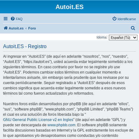
Autoit.ES
FAQ
Identificarse
B
Autoit.es
Foro
u
Idioma:
s
Autoit.ES - Registro
c
Al ingresar en “Autoit.ES” (de aquí en adelante “nosotros”, “nos”, “nuestro”,
a
“Autoit.ES”, “https://autoit.es”), usted acuerda estar legalmente sometido a los
r
siguientes términos. En caso contrario por favor no se registre y/o use
“Autoit.ES”. Podemos cambiar estos términos en cualquier momento e
intentaríamos avisarle, sin embargo sería prudente que los revisase por su
cuenta periódicamente. Seguir registrado a “Autoit.ES” después de esos
cambios significa que acuerda estar legalmente sometido a esos nuevos
términos tal como fueron actualizados y/o reformados.
Nuestros foros están desarrollados por phpBB (de aquí en adelante “ellos”,
“sus”, “software phpBB”, “www.phpbb.com”, “phpBB Limited”, “phpBB Teams”)
el cual es una solución de foros liberada bajo la “
GNU General Public License v2 en Ingles
” (de aquí en adelante “GPL”) y
puede ser descargada de
www.phpbb.com
. El software phpBB solamente
facilita discusiones basadas en Internet y la GPL estrictamente los excluye de
lo que aprobamos y/o desaprobamos como conductas y/o contenido