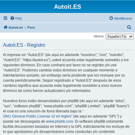
Autoit.ES
FAQ
Identificarse
B
Autoit.es
Foro
u
Idioma:
s
Autoit.ES - Registro
c
Al ingresar en “Autoit.ES” (de aquí en adelante “nosotros”, “nos”, “nuestro”,
a
“Autoit.ES”, “https://autoit.es”), usted acuerda estar legalmente sometido a los
r
siguientes términos. En caso contrario por favor no se registre y/o use
“Autoit.ES”. Podemos cambiar estos términos en cualquier momento e
intentaríamos avisarle, sin embargo sería prudente que los revisase por su
cuenta periódicamente. Seguir registrado a “Autoit.ES” después de esos
cambios significa que acuerda estar legalmente sometido a esos nuevos
términos tal como fueron actualizados y/o reformados.
Nuestros foros están desarrollados por phpBB (de aquí en adelante “ellos”,
“sus”, “software phpBB”, “www.phpbb.com”, “phpBB Limited”, “phpBB Teams”)
el cual es una solución de foros liberada bajo la “
GNU General Public License v2 en Ingles
” (de aquí en adelante “GPL”) y
puede ser descargada de
www.phpbb.com
. El software phpBB solamente
facilita discusiones basadas en Internet y la GPL estrictamente los excluye de
lo que aprobamos y/o desaprobamos como conductas y/o contenido