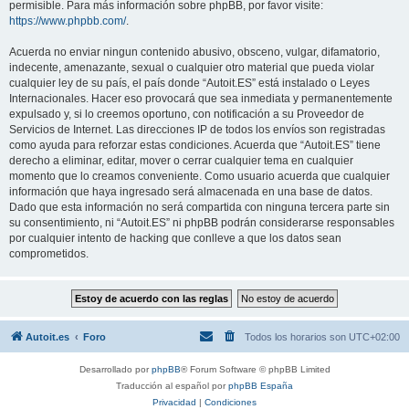
permisible. Para más información sobre phpBB, por favor visite:
https://www.phpbb.com/
.
Acuerda no enviar ningun contenido abusivo, obsceno, vulgar, difamatorio,
indecente, amenazante, sexual o cualquier otro material que pueda violar
cualquier ley de su país, el país donde “Autoit.ES” está instalado o Leyes
Internacionales. Hacer eso provocará que sea inmediata y permanentemente
expulsado y, si lo creemos oportuno, con notificación a su Proveedor de
Servicios de Internet. Las direcciones IP de todos los envíos son registradas
como ayuda para reforzar estas condiciones. Acuerda que “Autoit.ES” tiene
derecho a eliminar, editar, mover o cerrar cualquier tema en cualquier
momento que lo creamos conveniente. Como usuario acuerda que cualquier
información que haya ingresado será almacenada en una base de datos.
Dado que esta información no será compartida con ninguna tercera parte sin
su consentimiento, ni “Autoit.ES” ni phpBB podrán considerarse responsables
por cualquier intento de hacking que conlleve a que los datos sean
comprometidos.
Autoit.es
Foro
Todos los horarios son
UTC+02:00
Desarrollado por
phpBB
® Forum Software © phpBB Limited
Traducción al español por
phpBB España
Privacidad
|
Condiciones