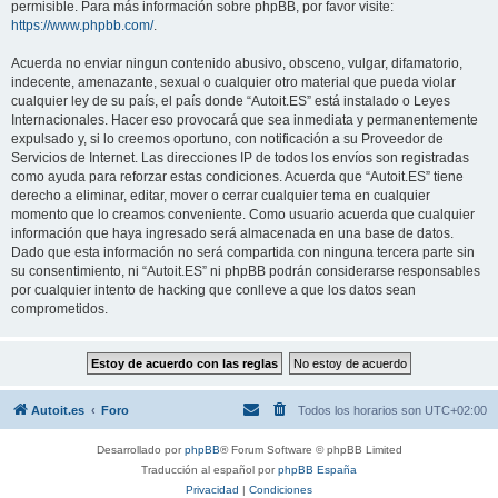
permisible. Para más información sobre phpBB, por favor visite:
https://www.phpbb.com/
.
Acuerda no enviar ningun contenido abusivo, obsceno, vulgar, difamatorio,
indecente, amenazante, sexual o cualquier otro material que pueda violar
cualquier ley de su país, el país donde “Autoit.ES” está instalado o Leyes
Internacionales. Hacer eso provocará que sea inmediata y permanentemente
expulsado y, si lo creemos oportuno, con notificación a su Proveedor de
Servicios de Internet. Las direcciones IP de todos los envíos son registradas
como ayuda para reforzar estas condiciones. Acuerda que “Autoit.ES” tiene
derecho a eliminar, editar, mover o cerrar cualquier tema en cualquier
momento que lo creamos conveniente. Como usuario acuerda que cualquier
información que haya ingresado será almacenada en una base de datos.
Dado que esta información no será compartida con ninguna tercera parte sin
su consentimiento, ni “Autoit.ES” ni phpBB podrán considerarse responsables
por cualquier intento de hacking que conlleve a que los datos sean
comprometidos.
Autoit.es
Foro
Todos los horarios son
UTC+02:00
Desarrollado por
phpBB
® Forum Software © phpBB Limited
Traducción al español por
phpBB España
Privacidad
|
Condiciones