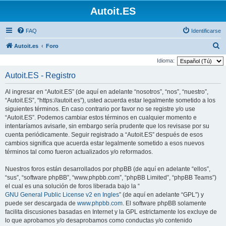
Autoit.ES
FAQ
Identificarse
B
Autoit.es
Foro
u
Idioma:
s
Autoit.ES - Registro
c
Al ingresar en “Autoit.ES” (de aquí en adelante “nosotros”, “nos”, “nuestro”,
a
“Autoit.ES”, “https://autoit.es”), usted acuerda estar legalmente sometido a los
r
siguientes términos. En caso contrario por favor no se registre y/o use
“Autoit.ES”. Podemos cambiar estos términos en cualquier momento e
intentaríamos avisarle, sin embargo sería prudente que los revisase por su
cuenta periódicamente. Seguir registrado a “Autoit.ES” después de esos
cambios significa que acuerda estar legalmente sometido a esos nuevos
términos tal como fueron actualizados y/o reformados.
Nuestros foros están desarrollados por phpBB (de aquí en adelante “ellos”,
“sus”, “software phpBB”, “www.phpbb.com”, “phpBB Limited”, “phpBB Teams”)
el cual es una solución de foros liberada bajo la “
GNU General Public License v2 en Ingles
” (de aquí en adelante “GPL”) y
puede ser descargada de
www.phpbb.com
. El software phpBB solamente
facilita discusiones basadas en Internet y la GPL estrictamente los excluye de
lo que aprobamos y/o desaprobamos como conductas y/o contenido